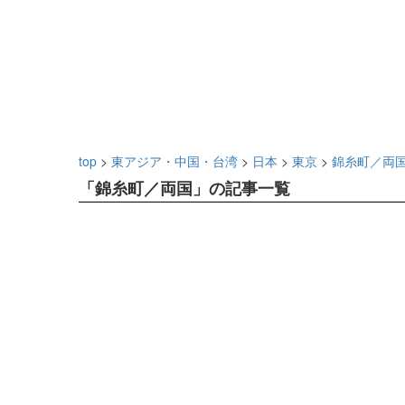
top
>
東アジア・中国・台湾
>
日本
>
東京
>
錦糸町／両
「錦糸町／両国」の記事一覧