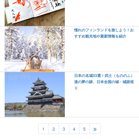
憧れのフィンランドを旅しよう！お
すすめ観光地や最新情報を紹介
日本の名城33選！武士（もののふ）
達の夢の跡、日本全国の城・城跡巡
り
1
2
3
4
5