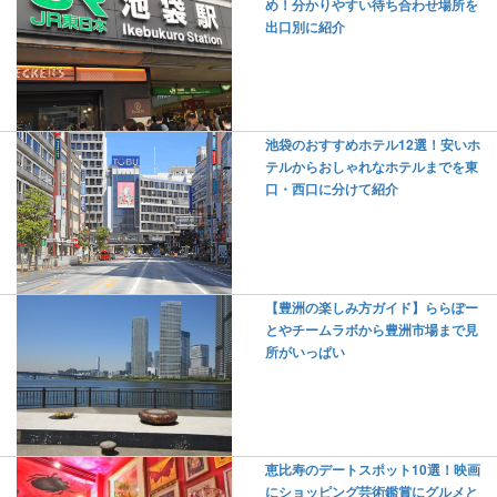
め！分かりやすい待ち合わせ場所を
出口別に紹介
池袋のおすすめホテル12選！安いホ
テルからおしゃれなホテルまでを東
口・西口に分けて紹介
【豊洲の楽しみ方ガイド】ららぽー
とやチームラボから豊洲市場まで見
所がいっぱい
恵比寿のデートスポット10選！映画
にショッピング芸術鑑賞にグルメと