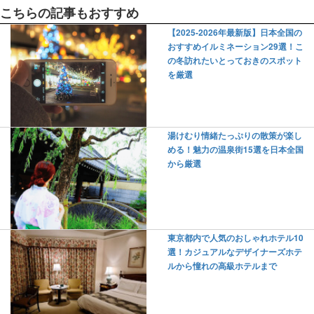
こちらの記事もおすすめ
【2025-2026年最新版】日本全国の
おすすめイルミネーション29選！こ
の冬訪れたいとっておきのスポット
を厳選
湯けむり情緒たっぷりの散策が楽し
める！魅力の温泉街15選を日本全国
から厳選
東京都内で人気のおしゃれホテル10
選！カジュアルなデザイナーズホテ
ルから憧れの高級ホテルまで