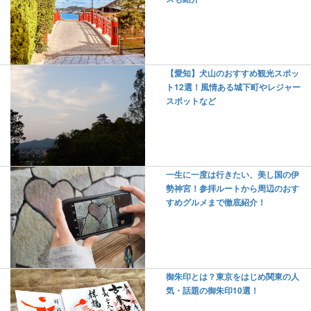
【愛知】犬山のおすすめ観光スポッ
ト12選！風情ある城下町やレジャー
スポットなど
一生に一度は行きたい、美し国の伊
勢神宮！参拝ルートから周辺のおす
すめグルメまで徹底紹介！
御朱印とは？東京をはじめ関東の人
気・話題の御朱印10選！