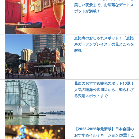
美しい夜景まで、お洒落なデートス
ポットが満載！
恵比寿のおしゃれスポット！「恵比
寿ガーデンプレイス」の見どころを
解説
葛西のおすすめ観光スポット10選！
人気の臨海公園周辺から、知られざ
る穴場スポットまで
【2025-2026年最新版】日本全国の
おすすめイルミネーション29選！こ