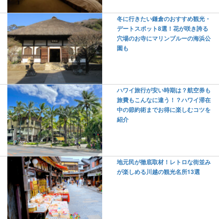
冬に行きたい鎌倉のおすすめ観光・
デートスポット8選！花が咲き誇る
穴場のお寺にマリンブルーの海浜公
園も
ハワイ旅行が安い時期は？航空券も
旅費もこんなに違う！？ハワイ滞在
中の節約術までお得に楽しむコツを
紹介
地元民が徹底取材！レトロな街並み
が楽しめる川越の観光名所13選