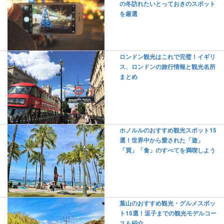
の冬訪れたいとっておきのスポット
を厳選
ロンドン観光はこれで完璧！イギリ
ス、ロンドンの旅行情報と観光名所
まとめ
ホノルルのおすすめ観光スポット15
選！世界中から愛された「遊」
「買」「食」のすべてを満喫しよう
葉山のおすすめ観光・グルメスポッ
ト15選！逗子までの観光モデルコー
スも紹介