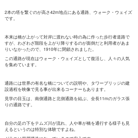
2本の塔を繋ぐのが高さ42m地点にある通路、ウォーク・ウェイズ
です。
本来は橋が上がって対岸に渡れない時の為に作った歩行者道路で
すが、わざわざ階段を上がり降りするのが面倒だと利用者があま
りいなかったので、1910年に閉鎖されました。
この通路が現在はウォーク・ウェイズとして復活し、人々の人気
を集めています。
通路には世界の有名な橋についての説明や、タワーブリッジの建
設過程を映像で見る事が出来るコーナーもあります。
見学の目玉は、南側通路と北側通路を結ぶ、全長11mのガラス張
りの通路です。
自分の足の下をテムズ川が流れ、人や車が橋を通行する様子も見
えるというのは特別な体験ですよね。