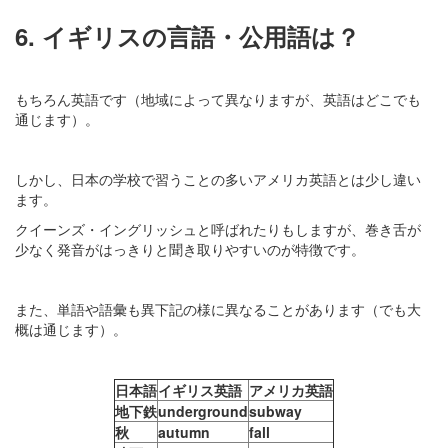
6. イギリスの言語・公用語は？
もちろん英語です（地域によって異なりますが、英語はどこでも
通じます）。
しかし、日本の学校で習うことの多いアメリカ英語とは少し違い
ます。
クイーンズ・イングリッシュと呼ばれたりもしますが、巻き舌が
少なく発音がはっきりと聞き取りやすいのが特徴です。
また、単語や語彙も異下記の様に異なることがあります（でも大
概は通じます）。
日本語
イギリス英語
アメリカ英語
地下鉄
underground
subway
秋
autumn
fall