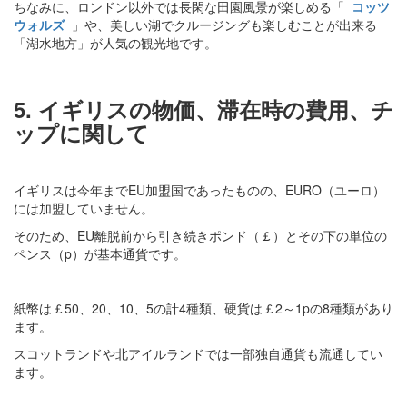
ちなみに、ロンドン以外では長閑な田園風景が楽しめる「
コッツ
ウォルズ
」や、美しい湖でクルージングも楽しむことが出来る
「湖水地方」が人気の観光地です。
5. イギリスの物価、滞在時の費用、チ
ップに関して
イギリスは今年までEU加盟国であったものの、EURO（ユーロ）
には加盟していません。
そのため、EU離脱前から引き続きポンド（￡）とその下の単位の
ペンス（p）が基本通貨です。
紙幣は￡50、20、10、5の計4種類、硬貨は￡2～1pの8種類があり
ます。
スコットランドや北アイルランドでは一部独自通貨も流通してい
ます。