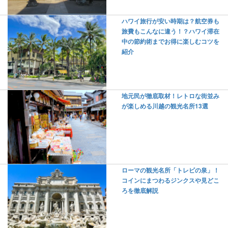
ハワイ旅行が安い時期は？航空券も
旅費もこんなに違う！？ハワイ滞在
中の節約術までお得に楽しむコツを
紹介
地元民が徹底取材！レトロな街並み
が楽しめる川越の観光名所13選
ローマの観光名所「トレビの泉」！
コインにまつわるジンクスや見どこ
ろを徹底解説