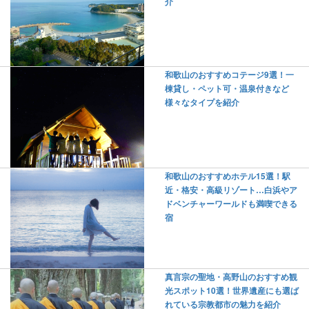
介
和歌山のおすすめコテージ9選！一
棟貸し・ペット可・温泉付きなど
様々なタイプを紹介
和歌山のおすすめホテル15選！駅
近・格安・高級リゾート…白浜やア
ドベンチャーワールドも満喫できる
宿
真言宗の聖地・高野山のおすすめ観
光スポット10選！世界遺産にも選ば
れている宗教都市の魅力を紹介