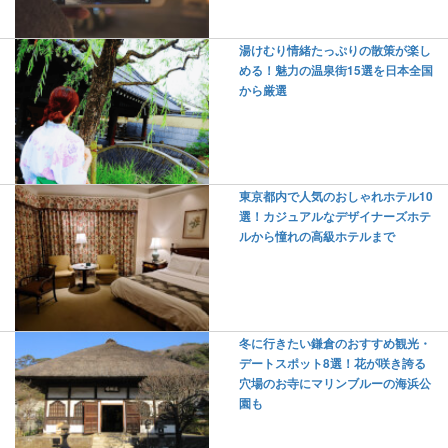
湯けむり情緒たっぷりの散策が楽し
める！魅力の温泉街15選を日本全国
から厳選
東京都内で人気のおしゃれホテル10
選！カジュアルなデザイナーズホテ
ルから憧れの高級ホテルまで
冬に行きたい鎌倉のおすすめ観光・
デートスポット8選！花が咲き誇る
穴場のお寺にマリンブルーの海浜公
園も