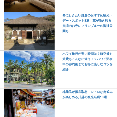
冬に行きたい鎌倉のおすすめ観光・
デートスポット8選！花が咲き誇る
穴場のお寺にマリンブルーの海浜公
園も
ハワイ旅行が安い時期は？航空券も
旅費もこんなに違う！？ハワイ滞在
中の節約術までお得に楽しむコツを
紹介
地元民が徹底取材！レトロな街並み
が楽しめる川越の観光名所13選