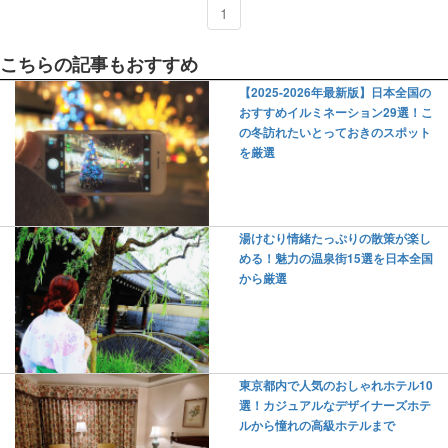
1
こちらの記事もおすすめ
【2025-2026年最新版】日本全国の
おすすめイルミネーション29選！こ
の冬訪れたいとっておきのスポット
を厳選
湯けむり情緒たっぷりの散策が楽し
める！魅力の温泉街15選を日本全国
から厳選
東京都内で人気のおしゃれホテル10
選！カジュアルなデザイナーズホテ
ルから憧れの高級ホテルまで