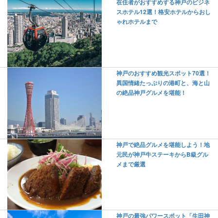
在住者がおすすめする神戸のビジネ
スホテル12選！格安ホテルからおし
ゃれホテルまで
神戸のおすすめ観光スポット70選！
異国情緒たっぷりの港町と、海と山
の絶品神戸グルメを堪能！
神戸で絶品グルメを堪能しよう！地
元民が神戸牛ステーキからB級グル
メまで厳選
神戸の最強パワースポット「生田神