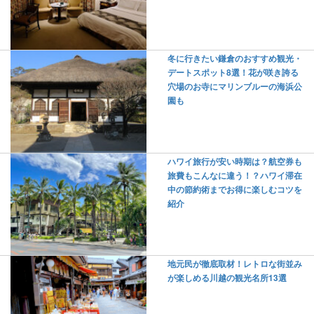
冬に行きたい鎌倉のおすすめ観光・
デートスポット8選！花が咲き誇る
穴場のお寺にマリンブルーの海浜公
園も
ハワイ旅行が安い時期は？航空券も
旅費もこんなに違う！？ハワイ滞在
中の節約術までお得に楽しむコツを
紹介
地元民が徹底取材！レトロな街並み
が楽しめる川越の観光名所13選