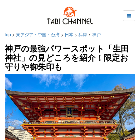
top
>
東アジア・中国・台湾
>
日本
>
兵庫
>
神戸
神戸の最強パワースポット「生田
神社」の見どころを紹介！限定お
守りや御朱印も