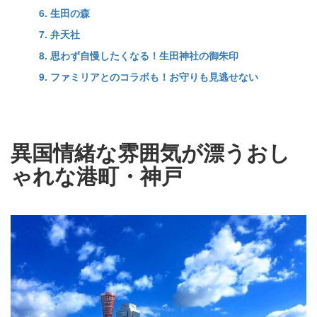
6. 生田の森
7. 弁天社
8. 思わず自慢したくなる！生田神社の御朱印
9. ファミリアとのコラボも！お守りも見逃せない
異国情緒な雰囲気が漂うおし
ゃれな港町・神戸