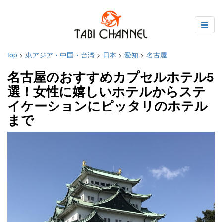
top
>
東アジア・中国・台湾
>
日本
>
愛知
>
名古屋
名古屋のおすすめカプセルホテル5
選！女性に嬉しいホテルからステ
イケーションにピッタリのホテル
まで