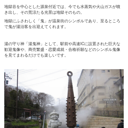
地獄谷を中心とした源泉付近では、今でも水蒸気や火山ガスが噴
き出し、その荒涼たる光景は地獄そのもの。
地獄にふさわしく「鬼」が温泉街のシンボルであり、至るところ
で鬼が湯治客を出迎えてくれます。
湯の守り神「湯鬼神」として、駅前や高速ICに設置された巨大な
歓迎鬼像や、商売繁盛・恋愛成就・合格祈願などのシンボル鬼像
を見てまわるだけでも楽しいです。