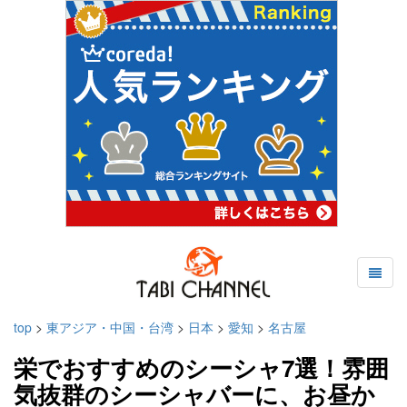
top
>
東アジア・中国・台湾
>
日本
>
愛知
>
名古屋
栄でおすすめのシーシャ7選！雰囲
気抜群のシーシャバーに、お昼か