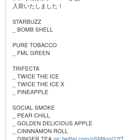
入荷いたしました！
STARBUZZ
_ BOMB SHELL
PURE TOBACCO
_ FML GREEN
TRIFECTA
_ TWICE THE ICE
_ TWICE THE ICE X
_ PINEAPPLE
SOCIAL SMOKE
_ PEAR CHILL
_ GOLDEN DELICIOUS APPLE
_ CINNNAMON ROLL
_ GINGER TEA
pic.twitter.com/nSM8qnG7fT