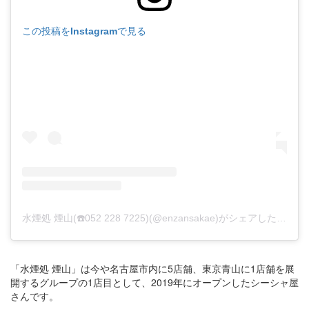
この投稿をInstagramで見る
水煙処 煙山(☎️052 228 7225)(@enzansakae)がシェアした投稿
「水煙処 煙山」は今や名古屋市内に5店舗、東京青山に1店舗を展
開するグループの1店目として、2019年にオープンしたシーシャ屋
さんです。