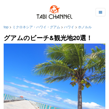
top
>
ミクロネシア・ハワイ・グアム
>
ハワイ
>
ホノルル
グアムのビーチ&観光地20選！