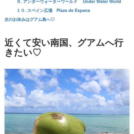
９. アンダーウォーターワールド Under Water World
１０. スペイン広場 Plaza de Espana
次のお休みはグアム島へ♡
近くて安い南国、グアムへ行
きたい♡