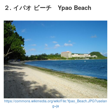
２. イパオ ビーチ Ypao Beach
https://commons.wikimedia.org/wiki/File:Ypao_Beach.JPG?uselan
g=ja