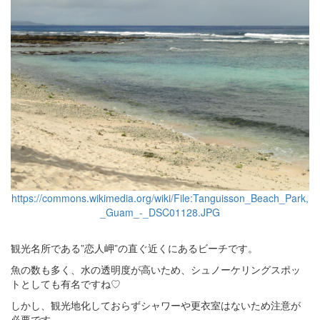
https://commons.wikimedia.org/wiki/File:Tanguisson_Beach_Park,
_Guam_-_DSC01128.JPG
観光名所である”恋人岬”の直ぐ近くにあるビーチです。
魚の数も多く、水の透明度が高いため、シュノーケリングスポッ
トとしても有名ですね♡
しかし、観光地化しておらずシャワーや更衣室はないため注意が
必要です。