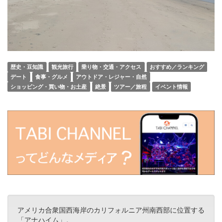
歴史・豆知識
観光旅行
乗り物・交通・アクセス
おすすめ／ランキング
デート
食事・グルメ
アウトドア・レジャー・自然
ショッピング・買い物・お土産
絶景
ツアー／旅程
イベント情報
アメリカ合衆国西海岸のカリフォルニア州南西部に位置する
「アナハイム」。