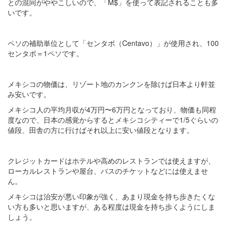
との混同がややこしいので、「M$」を使って表記されることも多
いです。
ペソの補助単位として「センタボ（Centavo）」が使用され、100
センタボ＝1ペソです。
メキシコの物価は、リゾート地のカンクンを除けば日本より軒並
み安いです。
メキシコ人の平均月収が4万円〜6万円となっており、物価も同程
度なので、日本の感覚からするとメキシコシティーで1/5ぐらいの
値段、田舎の方に行けばそれ以上に安い値段となります。
クレジットカードはホテルや高めのレストランでは使えますが、
ローカルレストランや屋台、バスのチケットなどには使えませ
ん。
メキシコは治安が悪い印象が強く、あまり現金を持ち歩きたくな
い方も多いと思いますが、ある程度は現金を持ち歩くようにしま
しょう。