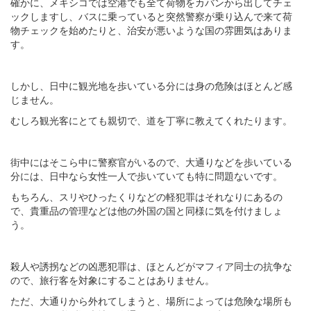
確かに、メキシコでは空港でも全て荷物をカバンから出してチェ
ックしますし、バスに乗っていると突然警察が乗り込んで来て荷
物チェックを始めたりと、治安が悪いような国の雰囲気はありま
す。
しかし、日中に観光地を歩いている分には身の危険はほとんど感
じません。
むしろ観光客にとても親切で、道を丁寧に教えてくれたります。
街中にはそこら中に警察官がいるので、大通りなどを歩いている
分には、日中なら女性一人で歩いていても特に問題ないです。
もちろん、スリやひったくりなどの軽犯罪はそれなりにあるの
で、貴重品の管理などは他の外国の国と同様に気を付けましょ
う。
殺人や誘拐などの凶悪犯罪は、ほとんどがマフィア同士の抗争な
ので、旅行客を対象にすることはありません。
ただ、大通りから外れてしまうと、場所によっては危険な場所も