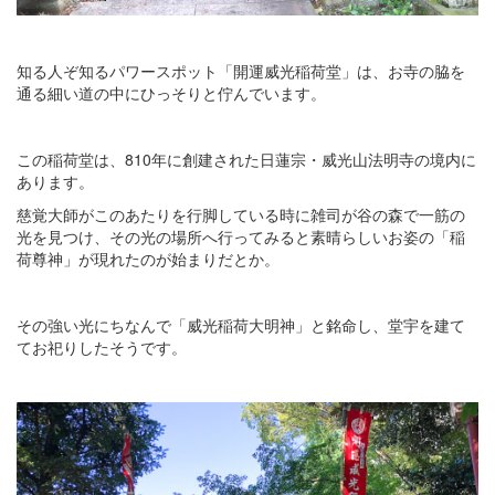
知る人ぞ知るパワースポット「開運威光稲荷堂」は、お寺の脇を
通る細い道の中にひっそりと佇んでいます。
この稲荷堂は、810年に創建された日蓮宗・威光山法明寺の境内に
あります。
慈覚大師がこのあたりを行脚している時に雑司が谷の森で一筋の
光を見つけ、その光の場所へ行ってみると素晴らしいお姿の「稲
荷尊神」が現れたのが始まりだとか。
その強い光にちなんで「威光稲荷大明神」と銘命し、堂宇を建て
てお祀りしたそうです。