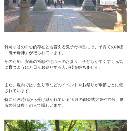
雑司ヶ谷の中心的存在とも言える鬼子母神堂には、子育ての神様
「鬼子母神」が祀られています。
そのため、安産の祈願や七五三のお参り、子どもがすくすく元気
に育つようにと日々お参りする人が後を絶ちません。
また、境内では手創り市などのイベントやお祭りが季節ごとに催
されています。
特に江戸時代から受け継がれている10月の御会式大祭や節分、夏
市の時は多くの人で賑わいます。