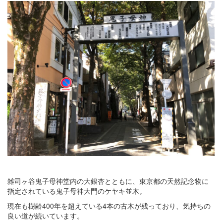
雑司ヶ谷鬼子母神堂内の大銀杏とともに、東京都の天然記念物に
指定されている鬼子母神大門のケヤキ並木。
現在も樹齢400年を超えている4本の古木が残っており、気持ちの
良い道が続いています。