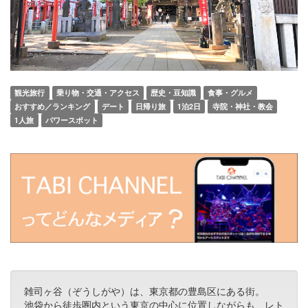
観光旅行
乗り物・交通・アクセス
歴史・豆知識
食事・グルメ
おすすめ／ランキング
デート
日帰り旅
1泊2日
寺院・神社・教会
1人旅
パワースポット
雑司ヶ谷（ぞうしがや）は、東京都の豊島区にある街。
池袋から徒歩圏内という東京の中心に位置しながらも、レト