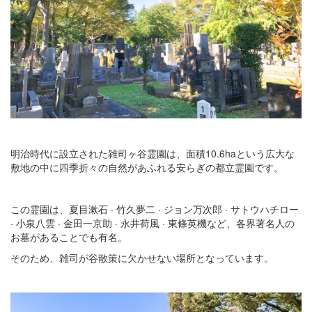
明治時代に設立された雑司ヶ谷霊園は、面積10.6haという広大な
敷地の中に四季折々の自然があふれる安らぎの都立霊園です。
この霊園は、夏目漱石 · 竹久夢二 · ジョン万次郎 · サトウハチロー
· 小泉八雲 · 金田一京助 · 永井荷風 · 東條英機など、各界著名人の
お墓があることでも有名。
そのため、雑司が谷散策に欠かせない場所となっています。