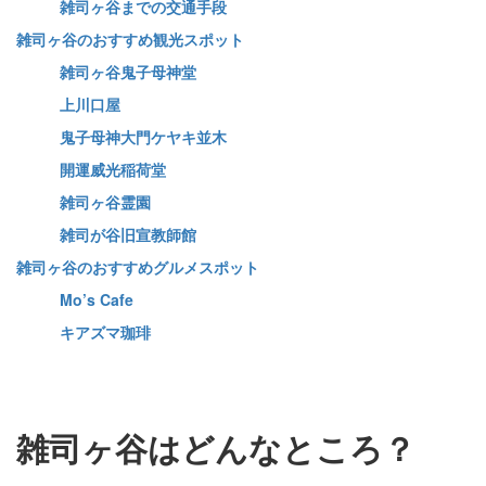
雑司ヶ谷までの交通手段
雑司ヶ谷のおすすめ観光スポット
雑司ヶ谷鬼子母神堂
上川口屋
鬼子母神大門ケヤキ並木
開運威光稲荷堂
雑司ヶ谷霊園
雑司が谷旧宣教師館
雑司ヶ谷のおすすめグルメスポット
Mo’s Cafe
キアズマ珈琲
雑司ヶ谷はどんなところ？