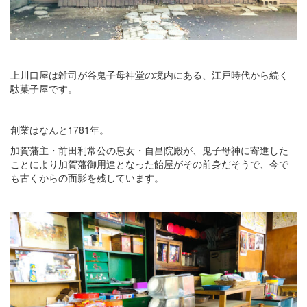
上川口屋は雑司が谷鬼子母神堂の境内にある、江戸時代から続く
駄菓子屋です。
創業はなんと1781年。
加賀藩主・前田利常公の息女・自昌院殿が、鬼子母神に寄進した
ことにより加賀藩御用達となった飴屋がその前身だそうで、今で
も古くからの面影を残しています。