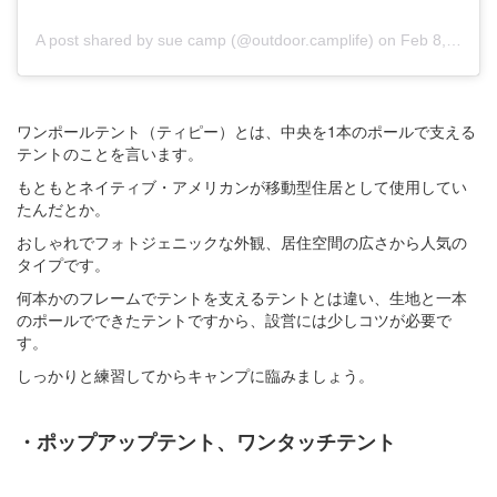
A post shared by sue camp (@outdoor.camplife)
on
Feb 8, 2018 at 2:08am PST
ワンポールテント（ティピー）とは、中央を1本のポールで支える
テントのことを言います。
もともとネイティブ・アメリカンが移動型住居として使用してい
たんだとか。
おしゃれでフォトジェニックな外観、居住空間の広さから人気の
タイプです。
何本かのフレームでテントを支えるテントとは違い、生地と一本
のポールでできたテントですから、設営には少しコツが必要で
す。
しっかりと練習してからキャンプに臨みましょう。
・ポップアップテント、ワンタッチテント