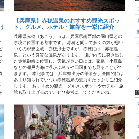
【兵庫県】赤穂温泉のおすすめ観光スポッ
け
ト、グルメ、ホテル・旅館を一挙に紹介
兵庫県赤穂（あこう）市は、兵庫県南西部の岡山県との
ブ
県境に位置する都市です。 赤穂と聞いて多くの方が思い
ピ
つくのが忠臣蔵、赤穂浪士ですが、赤穂には「赤穂温
に
泉」という良質な温泉があります。 瀬戸内海に突き出し
で
た赤穂御崎に位置し、天気が良い日には、家島・小豆島
て
などの瀬戸内海に浮かぶ島々や四国までも見ることがで
袋
きます。 本記事では、兵庫県出身の筆者が、全国的には
、
あまり知られていない赤穂温泉の魅力をたっぷりご紹介
ッ
します。 おすすめの観光・グルメスポットやホテル・旅
を
館も取り上げるので、ぜひ参考にしてくださいね。