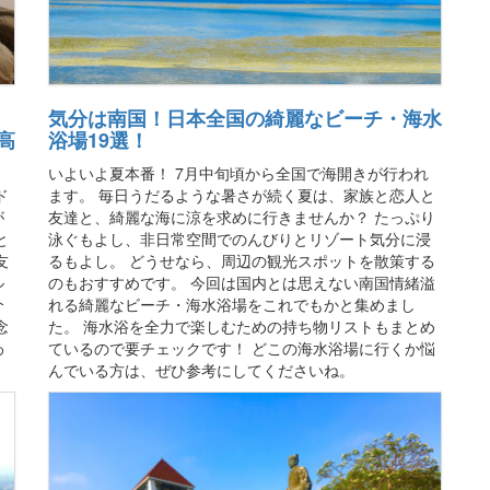
気分は南国！日本全国の綺麗なビーチ・海水
高
浴場19選！
いよいよ夏本番！ 7月中旬頃から全国で海開きが行われ
ド
ます。 毎日うだるような暑さが続く夏は、家族と恋人と
が
友達と、綺麗な海に涼を求めに行きませんか？ たっぷり
と
泳ぐもよし、非日常空間でのんびりとリゾート気分に浸
友
るもよし。 どうせなら、周辺の観光スポットを散策する
ル
のもおすすめです。 今回は国内とは思えない南国情緒溢
介
れる綺麗なビーチ・海水浴場をこれでもかと集めまし
念
た。 海水浴を全力で楽しむための持ち物リストもまとめ
わ
ているので要チェックです！ どこの海水浴場に行くか悩
んでいる方は、ぜひ参考にしてくださいね。