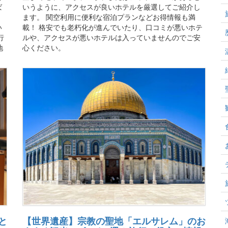
ば
いうように、アクセスが良いホテルを厳選してご紹介し
ます。 関空利用に便利な宿泊プランなどお得情報も満
い
載！ 格安でも老朽化が進んでいたり、口コミが悪いホテ
行
ルや、アクセスが悪いホテルは入っていませんのでご安
地
心ください。
と
【世界遺産】宗教の聖地「エルサレム」のお