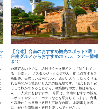
ッ
【台湾】台南のおすすめ観光スポット7選！
ぷ
台南グルメからおすすめホテル、ツアー情報
まで
ハ
台湾好きの中では、絶対行くべき場所として知られてい
。
る「台南」。 ノスタルジックな街並み、街に点在する名
て、
所旧跡、美味しい台南グルメ、温かい人々… ゆっくり流
文
れる時間が心地良いと人気の観光地です。 治安も良く安
こ
心して旅ができることから、母娘旅行や女子旅はもちろ
ん、一人旅にもおすすめ。 今回は、台南のおすすめ観光
、
スポットやグルメ、ホテルなどを紹介しています。 台北
力
や高雄からの日帰り旅行も可能な台南。 本記事を参考
に、ぜひ台南観光・旅行を楽しんでください。