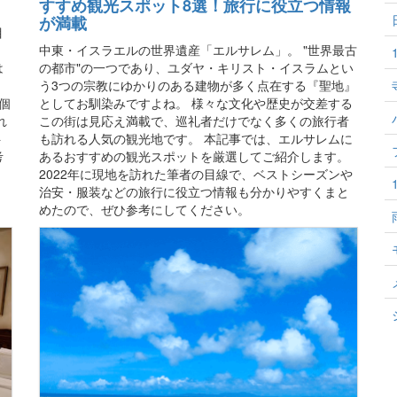
すすめ観光スポット8選！旅行に役立つ情報
が満載
目
中東・イスラエルの世界遺産「エルサレム」。 "世界最古
は
の都市"の一つであり、ユダヤ・キリスト・イスラムとい
。
う3つの宗教にゆかりのある建物が多く点在する『聖地』
個
としてお馴染みですよね。 様々な文化や歴史が交差する
れ
この街は見応え満載で、巡礼者だけでなく多くの旅行者
ト
も訪れる人気の観光地です。 本記事では、エルサレムに
考
あるおすすめの観光スポットを厳選してご紹介します。
2022年に現地を訪れた筆者の目線で、ベストシーズンや
治安・服装などの旅行に役立つ情報も分かりやすくまと
めたので、ぜひ参考にしてください。