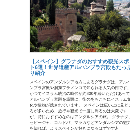
【スペイン】グラナダのおすすめ観光スポ
ト6選！世界遺産アルハンブラ宮殿もたっ
り紹介
スペインのアンダルシア地方にあるグラナダは、アル
ンブラ宮殿や洞窟フラメンコで知られる人気の街です
かつてイスラム統治の時代が約800年続いただけあっ
アルハンブラ宮殿を筆頭に、街のあちこちにイスラム
化や建物が残されています。 スペインは広い上に見ど
ろが多いため、旅行や観光で一度に周るのは大変です
が、特におすすめなのはアンダルシアの旅。 グラナダ
セビージャ、コルドバ、マラガなどアンダルシアの魅
を知れば、よりスペインが好きになるはずです♪