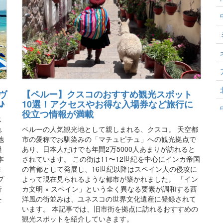
ヴ
【ペルー】クスコのおすすめ観光スポット
♪
10選！アクセスやお得な入場券など旅行に
役立つ情報が満載
ス
れ
ペルーの人気観光地として親しまれる、クスコ。 天空都
地
市の愛称でお馴染みの「マチュピチュ」への観光拠点で
過
あり、日本人だけでも年間2万5000人あまりが訪れると
本
されています。 この街は11〜12世紀を中心にインカ帝国
ま
の首都として発展し、16世紀以降はスペイン人の侵攻に
プ
よって現在見られるような都市が築かれました。 「イン
行
カ文明 × スペイン」という全く異なる要素が調和する西
を
洋風の街並みは、ユネスコの世界文化遺産に登録されて
います。 本記事では、旧市街を拠点に訪れるおすすめの
観光スポットを紹介していきます。