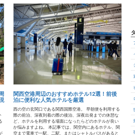
周
関西空港周辺のおすすめホテル12選！前後
現
泊に便利な人気ホテルを厳選
西の空の玄関口である関西国際空港。 早朝便を利用する
か
際の前泊、深夜到着の際の後泊、深夜出発までの休憩な
る
ど、ホテルを利用する場面になったらどのホテルが良い
か悩みますよね。 本記事では、関空内にあるホテル、関
が
空まで電車で一駅、二駅、またはシャトルバスがあると