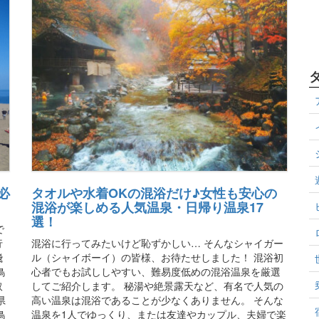
必
タオルや水着OKの混浴だけ♪女性も安心の
混浴が楽しめる人気温泉・日帰り温泉17
選！
で
行
混浴に行ってみたいけど恥ずかしい… そんなシャイガー
飛
ル（シャイボーイ）の皆様、お待たせしました！ 混浴初
鳥
心者でもお試ししやすい、難易度低めの混浴温泉を厳選
取
してご紹介します。 秘湯や絶景露天など、有名で人気の
県
高い温泉は混浴であることが少なくありません。 そんな
鳥
温泉を1人でゆっくり、または友達やカップル、夫婦で楽