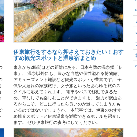
伊東旅行をするなら押さえておきたい！おす
すめ観光スポットと温泉宿まとめ
の
東京から2時間ほどの距離にある、日本有数の温泉郷「伊
、
東」。 温泉以外にも、豊かな自然や個性溢れる博物館、
の
アミューズメント施設など観光スポットが豊富です。 子
関
供や犬連れの家族旅行、女子旅といったあらゆる旅のス
山
タイルに応えてくれます。 電車やバスで移動できるた
の
め、車なしでも楽しむことができますよ。 魅力が沢山あ
ト
るからこそ、どこに行ったら良いのか迷ってしまう方も
で
いるのではないでしょうか。 本記事では、伊東のおすす
い
め観光スポットと伊東温泉を満喫できるホテルを紹介し
ます。 ぜひ伊東旅行の参考にしてください。