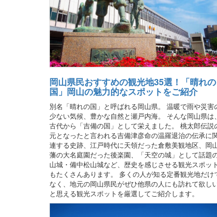
岡山県民おすすめの観光地35選！「晴れの
国」岡山の魅力的なスポットをご紹介
別名「晴れの国」と呼ばれる岡山県。 温暖で雨や災害
少ない気候、豊かな自然と瀬戸内海。 そんな岡山県は
古代から「吉備の国」として栄えました。 桃太郎伝説
元となったと言われる吉備津彦命の温羅退治の伝承に
連する史跡、江戸時代に天領だった倉敷美観地区、岡
藩の大名庭園だった後楽園、「天空の城」として話題
山城・備中松山城など、歴史を感じさせる観光スポッ
もたくさんあります。 多くの人が知る定番観光地だけ
なく、地元の岡山県民がぜひ他県の人にも訪れて欲し
と思える観光スポットを厳選してご紹介します。