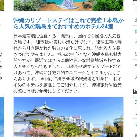
沖縄のリゾートステイはこれで完璧！本島か
イ
ら人気の離島までおすすめのホテル24選
日本最南端に位置する沖縄県は、国内でも屈指の人気観
光地です。 珊瑚礁の美しい海だけでなく、琉球王朝の時
こ
代から引き継がれた独自の文化に恵まれ、訪れる人を惹
な
きつけてやみません。 観光の中心となる沖縄本島も魅力
し
的ですが、最近ではさらに個性豊かな離島地域を旅する
を
人も多くなってきました。 日本を代表するリゾート地だ
み
けあって、沖縄には魅力的でユニークなホテルがたくさ
ブ
んあります。 今回は沖縄県全域の観光地を対象に、おす
すめのホテルを厳選してご紹介します。 沖縄旅行や観光
の際にはぜひ参考にしてください。