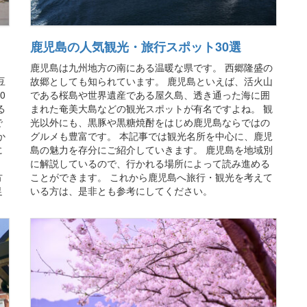
鹿児島の人気観光・旅行スポット30選
鹿児島は九州地方の南にある温暖な県です。 西郷隆盛の
豆
故郷としても知られています。 鹿児島といえば、活火山
0
である桜島や世界遺産である屋久島、透き通った海に囲
る
まれた奄美大島などの観光スポットが有名ですよね。 観
で
光以外にも、黒豚や黒糖焼酎をはじめ鹿児島ならではの
か
グルメも豊富です。 本記事では観光名所を中心に、鹿児
に
島の魅力を存分にご紹介していきます。 鹿児島を地域別
、
に解説しているので、行かれる場所によって読み進める
方
ことができます。 これから鹿児島へ旅行・観光を考えて
足
いる方は、是非とも参考にしてください。