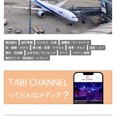
観光旅行
旅行準備
ビジネス・出張
遊園地・テーマパーク
宿・旅館・ホテル
乗り物・交通・アクセス
食事・グルメ
温泉・スパ
歴史・豆知識
おすすめ／ランキング
デート
ツアー／旅程
旅行グッズ・商品紹介・レビュー