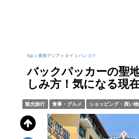
top
>
東南アジア
>
タイ
>
バンコク
バックパッカーの聖
しみ方！気になる現
観光旅行
食事・グルメ
ショッピング・買い物