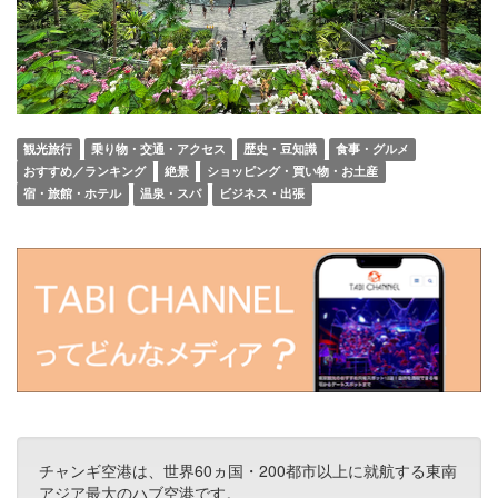
観光旅行
乗り物・交通・アクセス
歴史・豆知識
食事・グルメ
おすすめ／ランキング
絶景
ショッピング・買い物・お土産
宿・旅館・ホテル
温泉・スパ
ビジネス・出張
チャンギ空港は、世界60ヵ国・200都市以上に就航する東南
アジア最大のハブ空港です。