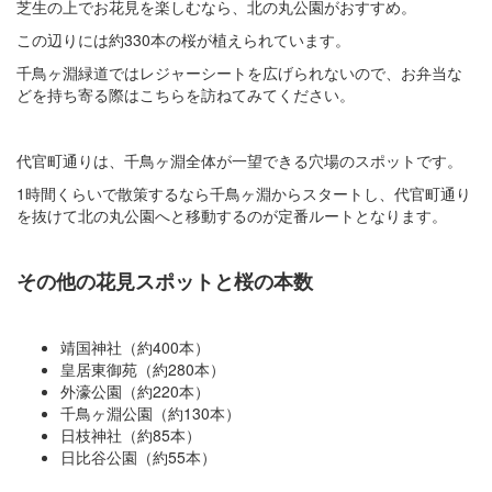
芝生の上でお花見を楽しむなら、北の丸公園がおすすめ。
この辺りには約330本の桜が植えられています。
千鳥ヶ淵緑道ではレジャーシートを広げられないので、お弁当な
どを持ち寄る際はこちらを訪ねてみてください。
代官町通りは、千鳥ヶ淵全体が一望できる穴場のスポットです。
1時間くらいで散策するなら千鳥ヶ淵からスタートし、代官町通り
を抜けて北の丸公園へと移動するのが定番ルートとなります。
その他の花見スポットと桜の本数
靖国神社（約400本）
皇居東御苑（約280本）
外濠公園（約220本）
千鳥ヶ淵公園（約130本）
日枝神社（約85本）
日比谷公園（約55本）