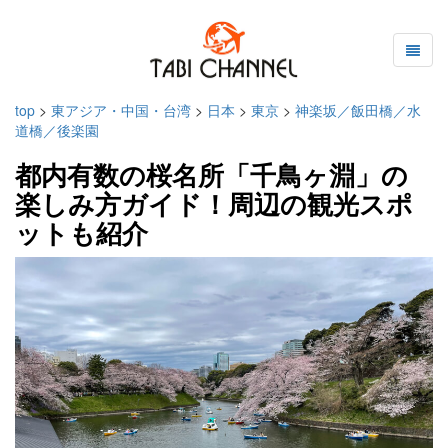
top
>
東アジア・中国・台湾
>
日本
>
東京
>
神楽坂／飯田橋／水
道橋／後楽園
都内有数の桜名所「千鳥ヶ淵」の
楽しみ方ガイド！周辺の観光スポ
ットも紹介