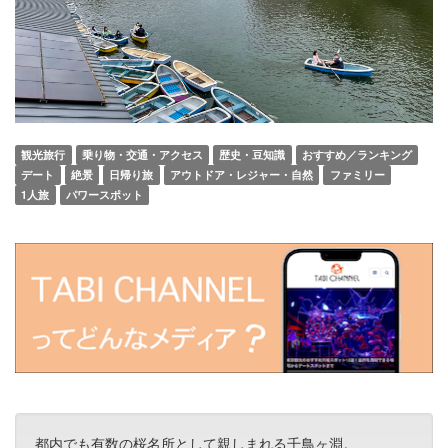
観光旅行
乗り物・交通・アクセス
歴史・豆知識
おすすめ／ランキング
デート
絶景
日帰り旅
アウトドア・レジャー・自然
ファミリー
1人旅
パワースポット
都内でも有数の桜名所として親しまれる千鳥ヶ淵。