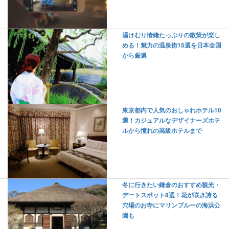
湯けむり情緒たっぷりの散策が楽し
める！魅力の温泉街15選を日本全国
から厳選
東京都内で人気のおしゃれホテル10
選！カジュアルなデザイナーズホテ
ルから憧れの高級ホテルまで
冬に行きたい鎌倉のおすすめ観光・
デートスポット8選！花が咲き誇る
穴場のお寺にマリンブルーの海浜公
園も