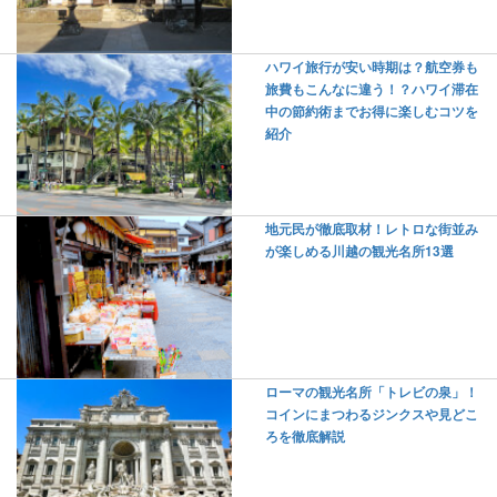
ハワイ旅行が安い時期は？航空券も
旅費もこんなに違う！？ハワイ滞在
中の節約術までお得に楽しむコツを
紹介
地元民が徹底取材！レトロな街並み
が楽しめる川越の観光名所13選
ローマの観光名所「トレビの泉」！
コインにまつわるジンクスや見どこ
ろを徹底解説