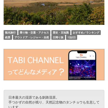
観光旅行
乗り物・交通・アクセス
歴史・豆知識
おすすめ／ランキング
絶景
アウトドア・レジャー・自然
日帰り旅
1泊2日
日本最大の湿原である釧路湿原。
手つかずの自然が残り、天然記念物のタンチョウも生息して
います。