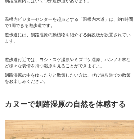
釧路湿原内にはいくつか遊歩道があります。
温根内ビジターセンターを起点とする「温根内木道」は、約1時間
で1周できる遊歩道です。
遊歩道には、釧路湿原の動植物を紹介する解説板が設置されてい
ます。
遊歩道付近では、ヨシ・スゲ湿原やミズゴケ湿原、ハンノキ林な
ど様々な表情を持つ湿原を見ることができますよ。
釧路湿原の中をゆったりと散策したい方は、ぜひ遊歩道での散策
をお楽しみください。
カヌーで釧路湿原の自然を体感する