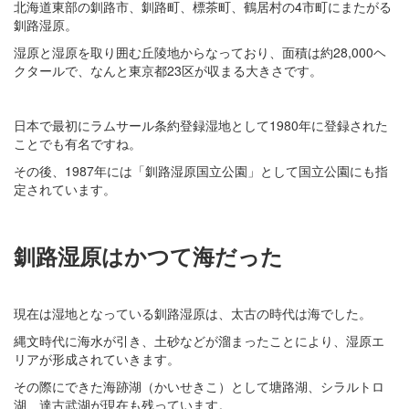
北海道東部の釧路市、釧路町、標茶町、鶴居村の4市町にまたがる
釧路湿原。
湿原と湿原を取り囲む丘陵地からなっており、面積は約28,000ヘ
クタールで、なんと東京都23区が収まる大きさです。
日本で最初にラムサール条約登録湿地として1980年に登録された
ことでも有名ですね。
その後、1987年には「釧路湿原国立公園」として国立公園にも指
定されています。
釧路湿原はかつて海だった
現在は湿地となっている釧路湿原は、太古の時代は海でした。
縄文時代に海水が引き、土砂などが溜まったことにより、湿原エ
リアが形成されていきます。
その際にできた海跡湖（かいせきこ）として塘路湖、シラルトロ
湖、達古武湖が現在も残っています。