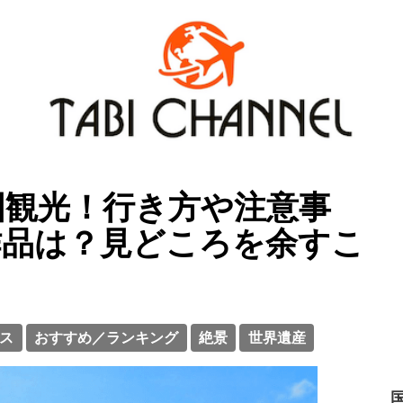
国観光！行き方や注意事
作品は？見どころを余すこ
ス
おすすめ／ランキング
絶景
世界遺産