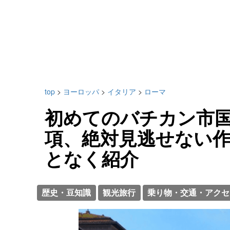
top
>
ヨーロッパ
>
イタリア
>
ローマ
初めてのバチカン市
項、絶対見逃せない
となく紹介
歴史・豆知識
観光旅行
乗り物・交通・アクセ