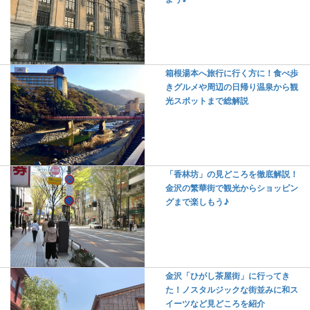
箱根湯本へ旅行に行く方に！食べ歩
きグルメや周辺の日帰り温泉から観
光スポットまで総解説
「香林坊」の見どころを徹底解説！
金沢の繁華街で観光からショッピン
グまで楽しもう♪
金沢「ひがし茶屋街」に行ってき
た！ノスタルジックな街並みに和ス
イーツなど見どころを紹介