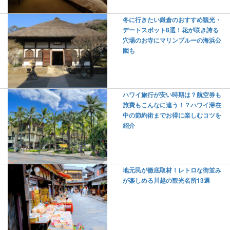
冬に行きたい鎌倉のおすすめ観光・
デートスポット8選！花が咲き誇る
穴場のお寺にマリンブルーの海浜公
園も
ハワイ旅行が安い時期は？航空券も
旅費もこんなに違う！？ハワイ滞在
中の節約術までお得に楽しむコツを
紹介
地元民が徹底取材！レトロな街並み
が楽しめる川越の観光名所13選