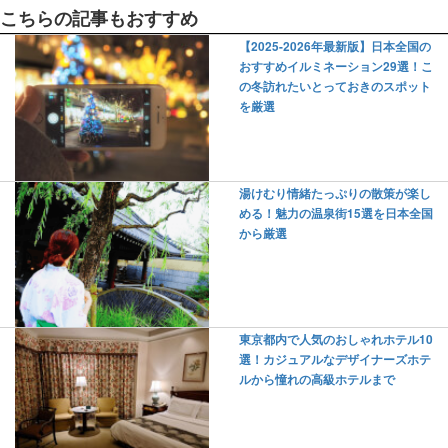
こちらの記事もおすすめ
【2025-2026年最新版】日本全国の
おすすめイルミネーション29選！こ
の冬訪れたいとっておきのスポット
を厳選
湯けむり情緒たっぷりの散策が楽し
める！魅力の温泉街15選を日本全国
から厳選
東京都内で人気のおしゃれホテル10
選！カジュアルなデザイナーズホテ
ルから憧れの高級ホテルまで