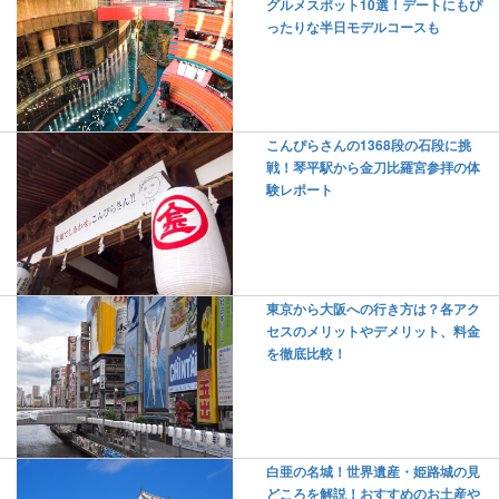
グルメスポット10選！デートにもぴ
ったりな半日モデルコースも
こんぴらさんの1368段の石段に挑
戦！琴平駅から金刀比羅宮参拝の体
験レポート
東京から大阪への行き方は？各アク
セスのメリットやデメリット、料金
を徹底比較！
白亜の名城！世界遺産・姫路城の見
どころを解説！おすすめのお土産や