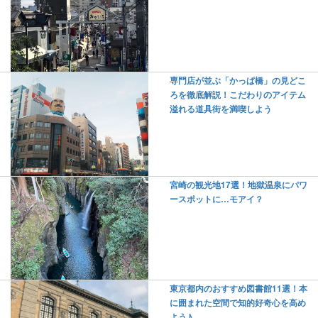
専門店が並ぶ「かっぱ橋」の見どこ
ろを徹底解説！こだわりのアイテム
溢れる道具街を満喫しよう
宮崎の観光地17選！地獄温泉にパワ
ースポットに…モアイ？
東京都内のおすすめ図書館11選！本
に囲まれた空間で知的好奇心を高め
よう♪