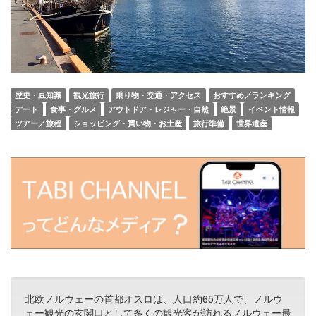
歴史・豆知識
観光旅行
乗り物・交通・アクセス
おすすめ／ランキング
デート
食事・グルメ
アウトドア・レジャー・自然
絶景
イベント情報
ツアー／旅程
ショッピング・買い物・お土産
旅行準備
世界遺産
北欧ノルウェーの首都オスロは、人口約65万人で、ノルウ
ェー観光の玄関口として多くの観光客が訪れるノルウェー最