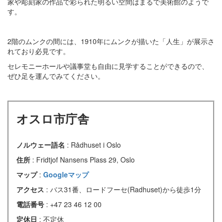
家や彫刻家の作品で彩られた明るい空間はまるで美術館のようで
す。
2階のムンクの間には、1910年にムンクが描いた「人生」が展示さ
れており必見です。
セレモニーホールや議事堂も自由に見学することができるので、
ぜひ足を運んでみてください。
オスロ市庁舎
ノルウェー語名
: Rådhuset i Oslo
住所
: Fridtjof Nansens Plass 29, Oslo
マップ
:
Googleマップ
アクセス
: バス31番、ロードフーセ(Radhuset)から徒歩1分
電話番号
: +47 23 46 12 00
定休日
: 不定休