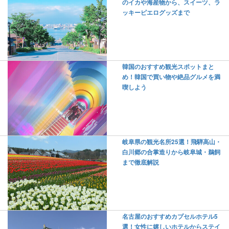
のイカや海産物から、スイーツ、ラ
ッキーピエログッズまで
韓国のおすすめ観光スポットまと
め！韓国で買い物や絶品グルメを満
喫しよう
岐阜県の観光名所25選！飛騨高山・
白川郷の合掌造りから岐阜城・鵜飼
まで徹底解説
名古屋のおすすめカプセルホテル5
選！女性に嬉しいホテルからステイ