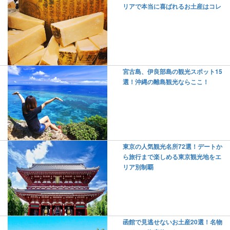
リアで本当に喜ばれるお土産はコレ
宮古島、伊良部島の観光スポット15
選！沖縄の離島観光ならここ！
東京の人気観光名所72選！デートか
ら旅行まで楽しめる東京観光地をエ
リア別制覇
函館で見逃せないお土産20選！名物