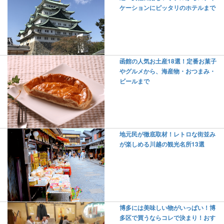
ケーションにピッタリのホテルまで
函館の人気お土産18選！定番お菓子
やグルメから、海産物・おつまみ・
ビールまで
地元民が徹底取材！レトロな街並み
が楽しめる川越の観光名所13選
博多には美味しい物がいっぱい！博
多区で買うならコレで決まり！おす