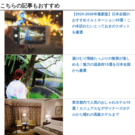
こちらの記事もおすすめ
【2025-2026年最新版】日本全国の
おすすめイルミネーション29選！こ
の冬訪れたいとっておきのスポット
を厳選
湯けむり情緒たっぷりの散策が楽し
める！魅力の温泉街15選を日本全国
から厳選
東京都内で人気のおしゃれホテル10
選！カジュアルなデザイナーズホテ
ルから憧れの高級ホテルまで