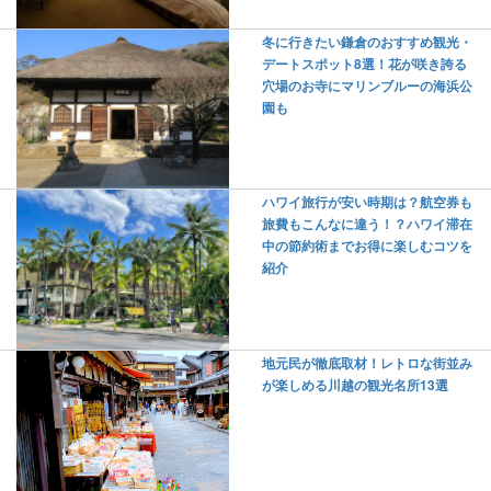
冬に行きたい鎌倉のおすすめ観光・
デートスポット8選！花が咲き誇る
穴場のお寺にマリンブルーの海浜公
園も
ハワイ旅行が安い時期は？航空券も
旅費もこんなに違う！？ハワイ滞在
中の節約術までお得に楽しむコツを
紹介
地元民が徹底取材！レトロな街並み
が楽しめる川越の観光名所13選