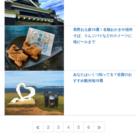
長野お土産10選！名物おかきや信州
そば、りんごパイなどのスイーツに
地ビールまで
あなたはいくつ知ってる？佐賀のお
すすめ観光地18選
2
3
4
5
6