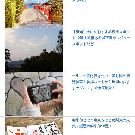
【愛知】犬山のおすすめ観光スポッ
ト12選！風情ある城下町やレジャー
スポットなど
一生に一度は行きたい、美し国の伊
勢神宮！参拝ルートから周辺のおす
すめグルメまで徹底紹介！
御朱印とは？東京をはじめ関東の人
気・話題の御朱印10選！