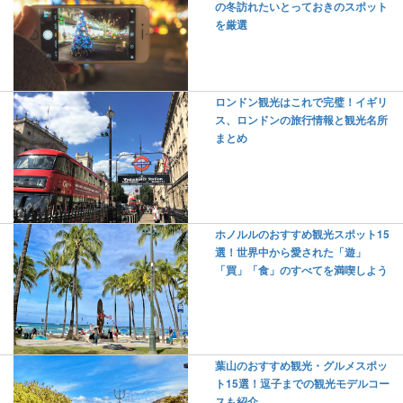
の冬訪れたいとっておきのスポット
を厳選
ロンドン観光はこれで完璧！イギリ
ス、ロンドンの旅行情報と観光名所
まとめ
ホノルルのおすすめ観光スポット15
選！世界中から愛された「遊」
「買」「食」のすべてを満喫しよう
葉山のおすすめ観光・グルメスポッ
ト15選！逗子までの観光モデルコー
スも紹介