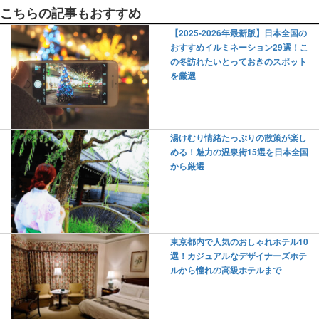
こちらの記事もおすすめ
【2025-2026年最新版】日本全国の
おすすめイルミネーション29選！こ
の冬訪れたいとっておきのスポット
を厳選
湯けむり情緒たっぷりの散策が楽し
める！魅力の温泉街15選を日本全国
から厳選
東京都内で人気のおしゃれホテル10
選！カジュアルなデザイナーズホテ
ルから憧れの高級ホテルまで