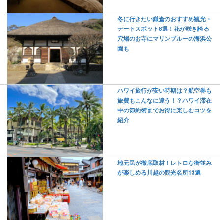
冬に行きたい鎌倉のおすすめ観光・
デートスポット8選！花が咲き誇る
穴場のお寺にマリンブルーの海浜公
園も
ハワイ旅行が安い時期は？航空券も
旅費もこんなに違う！？ハワイ滞在
中の節約術までお得に楽しむコツを
紹介
地元民が徹底取材！レトロな街並み
が楽しめる川越の観光名所13選