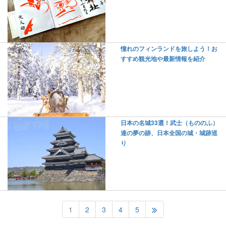
憧れのフィンランドを旅しよう！お
すすめ観光地や最新情報を紹介
日本の名城33選！武士（もののふ）
達の夢の跡、日本全国の城・城跡巡
り
1
2
3
4
5