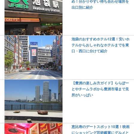
め！分かりやすい待ち合わせ場所を
出口別に紹介
池袋のおすすめホテル12選！安いホ
テルからおしゃれなホテルまでを東
口・西口に分けて紹介
【豊洲の楽しみ方ガイド】ららぽー
とやチームラボから豊洲市場まで見
所がいっぱい
恵比寿のデートスポット10選！映画
にショッピング芸術鑑賞にグルメと