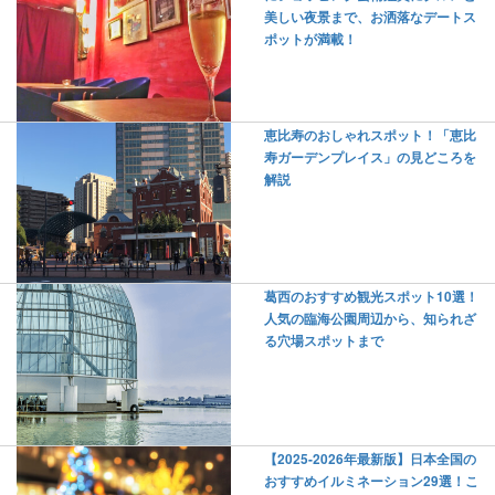
美しい夜景まで、お洒落なデートス
ポットが満載！
恵比寿のおしゃれスポット！「恵比
寿ガーデンプレイス」の見どころを
解説
葛西のおすすめ観光スポット10選！
人気の臨海公園周辺から、知られざ
る穴場スポットまで
【2025-2026年最新版】日本全国の
おすすめイルミネーション29選！こ