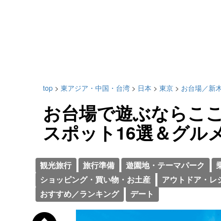
top
>
東アジア・中国・台湾
>
日本
>
東京
>
お台場／新
お台場で遊ぶならこ
スポット16選＆グル
観光旅行
旅行準備
遊園地・テーマパーク
ショッピング・買い物・お土産
アウトドア・レ
おすすめ／ランキング
デート