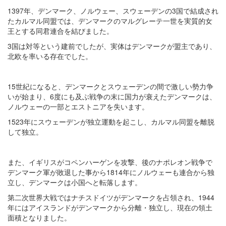
1397年、デンマーク、ノルウェー、スウェーデンの3国で結成され
たカルマル同盟では、デンマークのマルグレーテ一世を実質的女
王とする同君連合を結びました。
3国は対等という建前でしたが、実体はデンマークが盟主であり、
北欧を率いる存在でした。
15世紀になると、デンマークとスウェーデンの間で激しい勢力争
いが始まり、6度にも及ぶ戦争の末に国力が衰えたデンマークは、
ノルウェーの一部とエストニアを失います。
1523年にスウェーデンが独立運動を起こし、カルマル同盟を離脱
して独立。
また、イギリスがコペンハーゲンを攻撃、後のナポレオン戦争で
デンマーク軍が敗退した事から1814年にノルウェーも連合から独
立し、デンマークは小国へと転落します。
第二次世界大戦ではナチスドイツがデンマークを占領され、1944
年にはアイスランドがデンマークから分離・独立し、現在の領土
面積となりました。