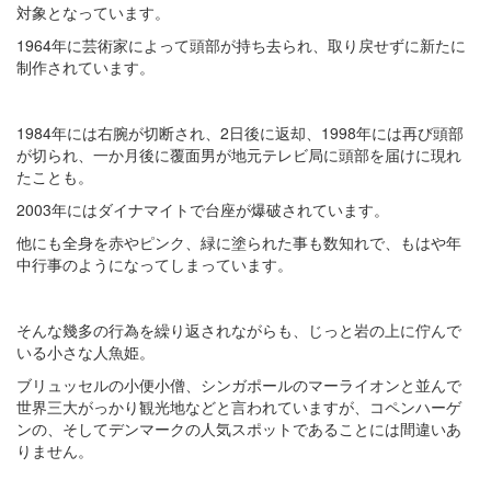
対象となっています。
1964年に芸術家によって頭部が持ち去られ、取り戻せずに新たに
制作されています。
1984年には右腕が切断され、2日後に返却、1998年には再び頭部
が切られ、一か月後に覆面男が地元テレビ局に頭部を届けに現れ
たことも。
2003年にはダイナマイトで台座が爆破されています。
他にも全身を赤やピンク、緑に塗られた事も数知れで、もはや年
中行事のようになってしまっています。
そんな幾多の行為を繰り返されながらも、じっと岩の上に佇んで
いる小さな人魚姫。
ブリュッセルの小便小僧、シンガポールのマーライオンと並んで
世界三大がっかり観光地などと言われていますが、コペンハーゲ
ンの、そしてデンマークの人気スポットであることには間違いあ
りません。