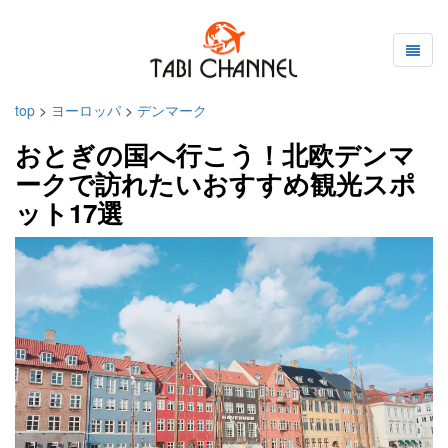
top
>
ヨーロッパ
>
デンマーク
おとぎの国へ行こう！北欧デンマ
ークで訪れたいおすすめ観光スポ
ット17選