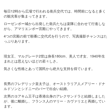
毎日12時から広場で行われる衛兵交代では、時間前になると多く
の観光客が集まってきます。
ローゼンボー城から出発した衛兵たちは楽隊に合わせて行進しな
がら、アマリエンボー宮殿にやってきます。
4つの宮殿の前で順番に交代式を行うので、写真撮影チャンスはた
っぷりあります。
現女王、マルグレーテ2世は身長180cm、美人で才女、1940年生
まれとは思えないほどの若々しさ。
気さくな性格とあって国民から絶大な支持を得ています。
長男のフレデリック皇太子は、オーストラリア人メアリー・ドナ
ルドソンとシドニーのバーで出会い結婚。
次男のヨアキム王子は香港出身のアレクサンドラと結婚しました
が、後に離婚し、フランス人のマリー・カヴァリエと再婚してい
ます。