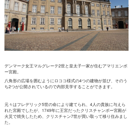
デンマーク女王マルグレーテ2世と皇太子一家が住むアマリエンボ
ー宮殿。
八角形の広場を囲むようにロココ様式の4つの建物が並び、そのう
ち2つが公開されているので内部見学することができます。
元々はフレデリック5世の命により建てられ、4人の貴族に与えら
れた宮殿でしたが、1749年に王宮だったクリスチャンボー宮殿が
火災で焼失したため、クリスチャン7世が買い取って移り住みまし
た。