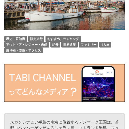
歴史・豆知識
観光旅行
おすすめ／ランキング
アウトドア・レジャー・自然
絶景
世界遺産
ファミリー
1人旅
乗り物・交通・アクセス
スカンジナビア半島の南端に位置するデンマーク王国は、首
都コペンハーゲンがあるシェラン島、ユトランド半島、フュ