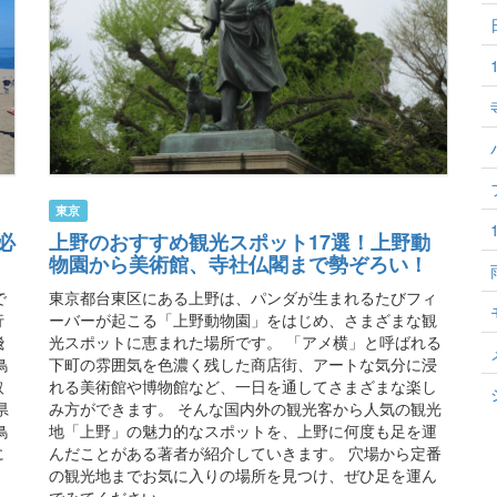
東京
必
上野のおすすめ観光スポット17選！上野動
物園から美術館、寺社仏閣まで勢ぞろい！
で
東京都台東区にある上野は、パンダが生まれるたびフィ
行
ーバーが起こる「上野動物園」をはじめ、さまざまな観
飛
光スポットに恵まれた場所です。 「アメ横」と呼ばれる
鳥
下町の雰囲気を色濃く残した商店街、アートな気分に浸
取
れる美術館や博物館など、一日を通してさまざまな楽し
県
み方ができます。 そんな国内外の観光客から人気の観光
鳥
地「上野」の魅力的なスポットを、上野に何度も足を運
に
んだことがある著者が紹介していきます。 穴場から定番
の観光地までお気に入りの場所を見つけ、ぜひ足を運ん
でみてください。