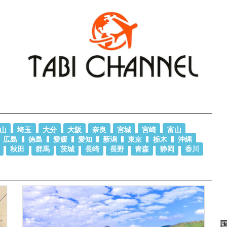
山
埼玉
大分
大阪
奈良
宮城
宮崎
富山
広島
徳島
愛媛
愛知
新潟
東京
栃木
沖縄
秋田
群馬
茨城
長崎
長野
青森
静岡
香川