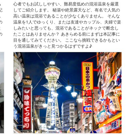
ち
心者でもお試ししやすい、難易度低めの混浴温泉を厳選
記
してご紹介します。 秘湯や絶景露天など、有名で人気の
し
高い温泉は混浴であることが少なくありません。 そんな
の
温泉を1人でゆっくり、または友達やカップル、夫婦で楽
ま
しみたいと思っても、混浴であることがネックで断念し
の
たことはありませんか？ あきらめる前にまずは本記事に
目を通してみてください。 ここなら挑戦できるかもとい
う混浴温泉がきっと見つかるはずですよ♪