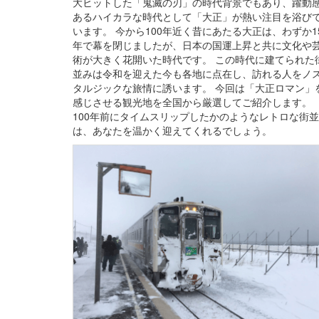
大ヒットした「鬼滅の刃」の時代背景でもあり、躍動
あるハイカラな時代として「大正」が熱い注目を浴び
います。 今から100年近く昔にあたる大正は、わずか1
年で幕を閉じましたが、日本の国運上昇と共に文化や
術が大きく花開いた時代です。 この時代に建てられた
並みは令和を迎えた今も各地に点在し、訪れる人をノ
タルジックな旅情に誘います。 今回は「大正ロマン」
感じさせる観光地を全国から厳選してご紹介します。
100年前にタイムスリップしたかのようなレトロな街
は、あなたを温かく迎えてくれるでしょう。