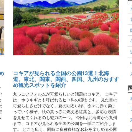
め
コキアが見られる全国の公園13選！北海
道、東北、関東、関西、四国、九州のおすす
め観光スポットを紹介
ナ
い
丸っこいフォルムが可愛らしいと話題のコキア。 コキア
な
は、ホウキギとも呼ばれるヒユ科の植物です。 見た目の
わ
可愛らしさだけでなく、夏の明るい緑、徐々に赤く染ま
で
っていく様子、秋の真っ赤に燃える紅葉と、多彩な表情
る
を見せてくれるのも魅力の一つ。 今回は北海道から九州
まで、コキアが見られる全国の公園を一挙にご紹介しま
す。 どこも広く、同時に多種多様なお花を楽しめる公園