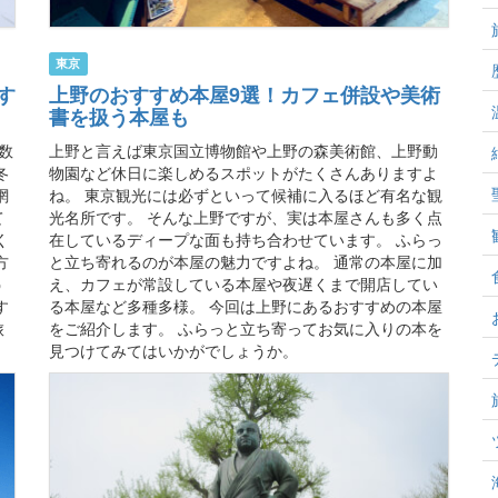
東京
す
上野のおすすめ本屋9選！カフェ併設や美術
書を扱う本屋も
数
上野と言えば東京国立博物館や上野の森美術館、上野動
冬
物園など休日に楽しめるスポットがたくさんありますよ
網
ね。 東京観光には必ずといって候補に入るほど有名な観
て
光名所です。 そんな上野ですが、実は本屋さんも多く点
く
在しているディープな面も持ち合わせています。 ふらっ
方
と立ち寄れるのが本屋の魅力ですよね。 通常の本屋に加
う
え、カフェが常設している本屋や夜遅くまで開店してい
す
る本屋など多種多様。 今回は上野にあるおすすめの本屋
旅
をご紹介します。 ふらっと立ち寄ってお気に入りの本を
見つけてみてはいかがでしょうか。