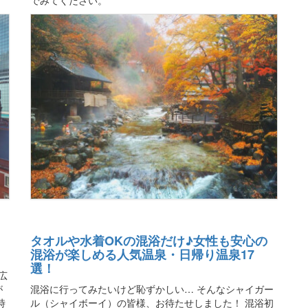
タオルや水着OKの混浴だけ♪女性も安心の
混浴が楽しめる人気温泉・日帰り温泉17
選！
広
が
混浴に行ってみたいけど恥ずかしい… そんなシャイガー
時
ル（シャイボーイ）の皆様、お待たせしました！ 混浴初