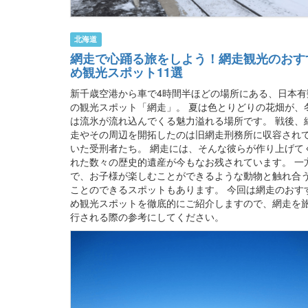
北海道
網走で心踊る旅をしよう！網走観光のおす
め観光スポット11選
新千歳空港から車で4時間半ほどの場所にある、日本有
の観光スポット「網走」。 夏は色とりどりの花畑が、
は流氷が流れ込んでくる魅力溢れる場所です。 戦後、
走やその周辺を開拓したのは旧網走刑務所に収容され
いた受刑者たち。 網走には、そんな彼らが作り上げて
れた数々の歴史的遺産が今もなお残されています。 一
で、お子様が楽しむことができるような動物と触れ合
ことのできるスポットもあります。 今回は網走のおす
め観光スポットを徹底的にご紹介しますので、網走を
行される際の参考にしてください。