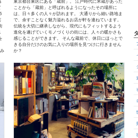
感
東京都台東区にある「蔵前」。 江戸時代に米蔵があった
て
ことから「蔵前」と呼ばれるようになったその場所に
5
は、日々多くの人々が訪れます。 大通りから細い路地ま
芸
で、余すことなく魅力溢れるお店が軒を連ねています。
街
伝統を大切に継承しながら、現代にもフィットするよう
ス
進化を遂げていくモノづくりの街には、人々の暖かさも
を
感じることができます。 そんな蔵前で、休日にほっとで
きる自分だけのお気に入りの場所を見つけに行きません
並み
か？