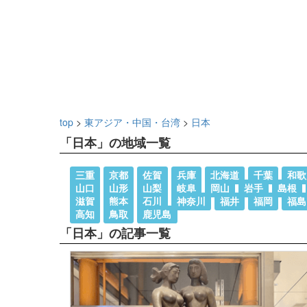
top
>
東アジア・中国・台湾
>
日本
「日本」の地域一覧
三重
京都
佐賀
兵庫
北海道
千葉
和歌
山口
山形
山梨
岐阜
岡山
岩手
島根
滋賀
熊本
石川
神奈川
福井
福岡
福島
高知
鳥取
鹿児島
「日本」の記事一覧