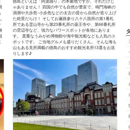
ま
徳島といえば「阿波踊り」の本拠地ですが、それだけじ
商
ゃありません！ 四国の中でも自然が豊富で、鳴門海峡の
も
渦潮や大歩危･小歩危などの太古の昔から自然が造り上げ
し
た絶景だらけ！ そしてお遍路参り八十八箇所の第1番札
ッ
所である霊山寺から第23番札所の薬王寺や、第66番札所
身
の雲辺寺など、強力なパワースポットが各地にありま
観
す。 貴重なうみがめ博物館や海中観光船なども人気のス
に
ポットです。 ご当地グルメも盛りだくさん。 そんな海も
山もある見所満載の徳島のおすすめ観光名所13選をお送
りします♪