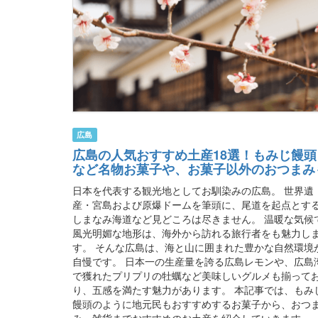
広島
広島の人気おすすめ土産18選！もみじ饅頭
など名物お菓子や、お菓子以外のおつまみ
日本を代表する観光地としてお馴染みの広島。 世界遺
産・宮島および原爆ドームを筆頭に、尾道を起点とす
しまなみ海道など見どころは尽きません。 温暖な気候
風光明媚な地形は、海外から訪れる旅行者をも魅力し
す。 そんな広島は、海と山に囲まれた豊かな自然環境
自慢です。 日本一の生産量を誇る広島レモンや、広島
で獲れたプリプリの牡蠣など美味しいグルメも揃って
り、五感を満たす魅力があります。 本記事では、もみ
饅頭のように地元民もおすすめするお菓子から、おつ
み、雑貨までおすすめのお土産を紹介していきます。