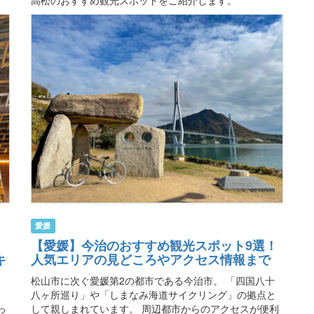
愛媛
【愛媛】今治のおすすめ観光スポット9選！
キ
人気エリアの見どころやアクセス情報まで
松山市に次ぐ愛媛第2の都市である今治市。 「四国八十
八ヶ所巡り」や「しまなみ海道サイクリング」の拠点と
っ
して親しまれています。 周辺都市からのアクセスが便利