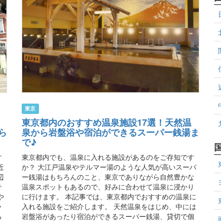
東京
東京都内のおすすめ温泉施設17選！天然温
ら
泉から岩盤浴や宿泊ができるスーパー銭湯ま
で♪
す
東京都内でも、温泉に入れる施設があるのをご存知です
近
か？ 大江戸温泉やテルマー湯のような人気が高いスーパ
辺
ー銭湯はもちろんのこと、東京でありながら自然豊かな
テ
温泉スポットもあるので、好みに合わせて温泉に浸かり
や
に行けます。 本記事では、東京都内でおすすめの温泉に
ラ
入れる施設をご紹介します。 天然温泉をはじめ、中には
る
岩盤浴があったり宿泊ができるスーパー銭湯、貸切で個