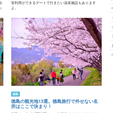
泊
室利用ができるデートで行きたい温泉施設もあります
っ
よ。
徳島
め
徳島の観光地13選。徳島旅行で外せない名
所はここで決まり！