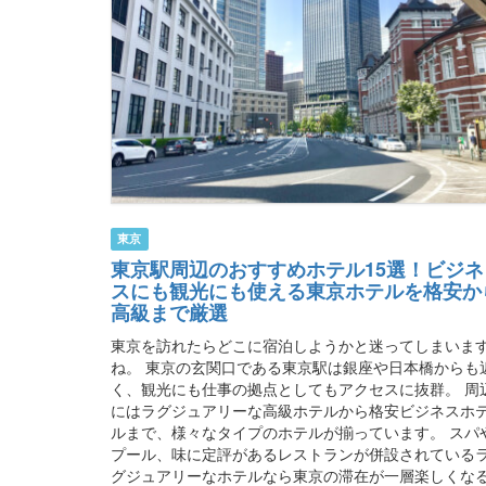
東京
東京駅周辺のおすすめホテル15選！ビジネ
スにも観光にも使える東京ホテルを格安か
高級まで厳選
東京を訪れたらどこに宿泊しようかと迷ってしまいま
ね。 東京の玄関口である東京駅は銀座や日本橋からも
く、観光にも仕事の拠点としてもアクセスに抜群。 周
にはラグジュアリーな高級ホテルから格安ビジネスホ
ルまで、様々なタイプのホテルが揃っています。 スパ
プール、味に定評があるレストランが併設されている
グジュアリーなホテルなら東京の滞在が一層楽しくな