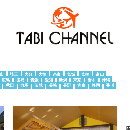
山
埼玉
大分
大阪
奈良
宮城
宮崎
富山
広島
徳島
愛媛
愛知
新潟
東京
栃木
沖縄
秋田
群馬
茨城
長崎
長野
青森
静岡
香川