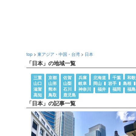
top
>
東アジア・中国・台湾
>
日本
「日本」の地域一覧
三重
京都
佐賀
兵庫
北海道
千葉
和歌
山口
山形
山梨
岐阜
岡山
岩手
島根
滋賀
熊本
石川
神奈川
福井
福岡
福島
高知
鳥取
鹿児島
「日本」の記事一覧