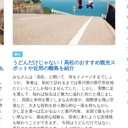
香川
うどんだけじゃない！高松のおすすめ観光ス
も
ポットや近郊の離島を紹介
みなさんは「高松」と聞いて、何をイメージするでしょ
る
うか。 筆者は、初めて訪れるまでは香川県の県庁所在地
で
だということしか知りませんでした。 しかし、実際に足
ま
を運んで、知れば知るほど魅力に溢れた街だと感じまし
が
た。 四国と本州を繋ぐしまなみ街道や、国際便も飛ぶ空
湾
港など、大きな役割を担う都心的な一面を持ちながら、
お
少し足を運べば広がる山々と瀬戸内海。 全国で最も小さ
じ
い県ながら、都会的な経験も、田舎に来たような安堵感
ま
も味わうことができます。 今回はうどんだけではない、
高松のおすすめ観光スポットをご紹介します。