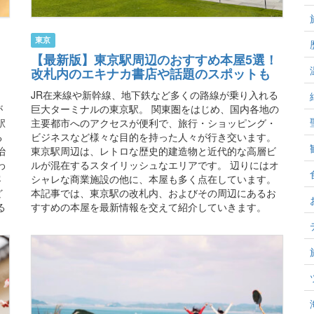
東京
【最新版】東京駅周辺のおすすめ本屋5選！
改札内のエキナカ書店や話題のスポットも
。
JR在来線や新幹線、地下鉄など多くの路線が乗り入れる
が
巨大ターミナルの東京駅。 関東圏をはじめ、国内各地の
駅
主要都市へのアクセスが便利で、旅行・ショッピング・
る
ビジネスなど様々な目的を持った人々が行き交います。
治
東京駅周辺は、レトロな歴史的建造物と近代的な高層ビ
わ
ルが混在するスタイリッシュなエリアです。 辺りにはオ
客
シャレな商業施設の他に、本屋も多く点在しています。
ど
本記事では、東京駅の改札内、およびその周辺にあるお
る
すすめの本屋を最新情報を交えて紹介していきます。