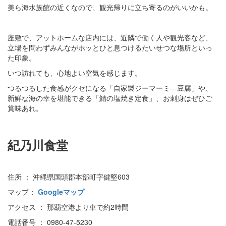
美ら海水族館の近くなので、観光帰りに立ち寄るのがいいかも。
座敷で、アットホームな店内には、近隣で働く人や観光客など、
立場を問わずみんながホッとひと息つけるたいせつな場所といっ
た印象。
いつ訪れても、心地よい空気を感じます。
つるつるした食感がクセになる「自家製ジーマーミ―豆腐」や、
新鮮な海の幸を堪能できる「鯖の塩焼き定食」、お刺身はぜひご
賞味あれ。
紀乃川食堂
住所 ： 沖縄県国頭郡本部町字健堅603
マップ：
Googleマップ
アクセス ： 那覇空港より車で約2時間
電話番号 ： 0980-47-5230