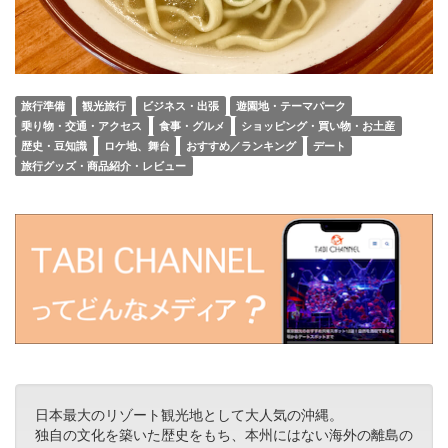
旅行準備
観光旅行
ビジネス・出張
遊園地・テーマパーク
乗り物・交通・アクセス
食事・グルメ
ショッピング・買い物・お土産
歴史・豆知識
ロケ地、舞台
おすすめ／ランキング
デート
旅行グッズ・商品紹介・レビュー
日本最大のリゾート観光地として大人気の沖縄。
独自の文化を築いた歴史をもち、本州にはない海外の離島の