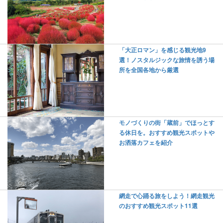
「大正ロマン」を感じる観光地9
選！ノスタルジックな旅情を誘う場
所を全国各地から厳選
モノづくりの街「蔵前」でほっとす
る休日を。おすすめ観光スポットや
お洒落カフェを紹介
網走で心踊る旅をしよう！網走観光
のおすすめ観光スポット11選