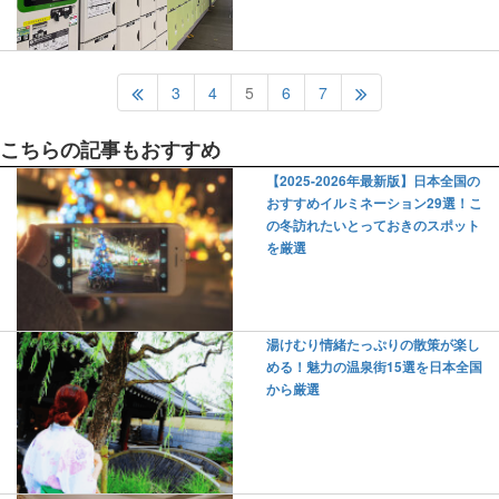
3
4
5
6
7
こちらの記事もおすすめ
【2025-2026年最新版】日本全国の
おすすめイルミネーション29選！こ
の冬訪れたいとっておきのスポット
を厳選
湯けむり情緒たっぷりの散策が楽し
める！魅力の温泉街15選を日本全国
から厳選