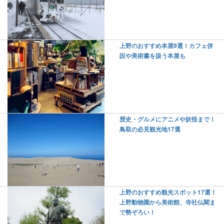
上野のおすすめ本屋9選！カフェ併
設や美術書を扱う本屋も
歴史・グルメにアニメや妖怪まで！
鳥取の必見観光地17選
上野のおすすめ観光スポット17選！
上野動物園から美術館、寺社仏閣ま
で勢ぞろい！