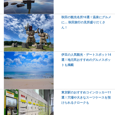
秋田の観光名所16選！温泉にグルメ
に… 秋田旅行の見所盛りだくさ
ん！
伊豆の人気観光・デートスポット14
選！地元民おすすめのグルメスポッ
トも掲載
東京駅のおすすめコインロッカー11
選！穴場や大きなスーツケースを預
けられるクロークも