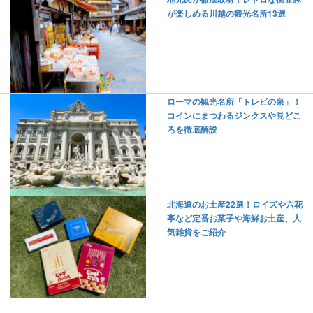
が楽しめる川越の観光名所13選
ローマの観光名所「トレビの泉」！
コインにまつわるジンクスや見どこ
ろを徹底解説
北海道のお土産22選！ロイズや六花
亭など定番お菓子や海鮮お土産、人
気雑貨をご紹介