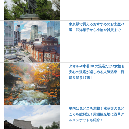
東京駅で買えるおすすめのお土産21
選！和洋菓子から小物や雑貨まで
タオルや水着OKの混浴だけ♪女性も
安心の混浴が楽しめる人気温泉・日
帰り温泉17選！
境内は見どころ満載！浅草寺の見ど
ころを総解説！周辺観光地に浅草グ
ルメスポットも紹介！