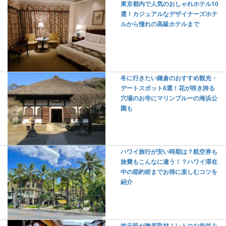
東京都内で人気のおしゃれホテル10
選！カジュアルなデザイナーズホテ
ルから憧れの高級ホテルまで
冬に行きたい鎌倉のおすすめ観光・
デートスポット8選！花が咲き誇る
穴場のお寺にマリンブルーの海浜公
園も
ハワイ旅行が安い時期は？航空券も
旅費もこんなに違う！？ハワイ滞在
中の節約術までお得に楽しむコツを
紹介
地元民が徹底取材！レトロな街並み