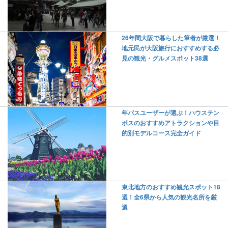
26年間大阪で暮らした筆者が厳選！
地元民が大阪旅行におすすめする必
見の観光・グルメスポット38選
年パスユーザーが選ぶ！ハウステン
ボスのおすすめアトラクションや目
的別モデルコース完全ガイド
東北地方のおすすめ観光スポット18
選！全6県から人気の観光名所を厳
選