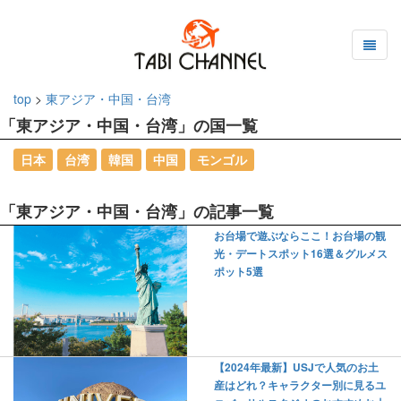
top
>
東アジア・中国・台湾
「東アジア・中国・台湾」の国一覧
日本
台湾
韓国
中国
モンゴル
「東アジア・中国・台湾」の記事一覧
お台場で遊ぶならここ！お台場の観
光・デートスポット16選＆グルメス
ポット5選
【2024年最新】USJで人気のお土
産はどれ？キャラクター別に見るユ