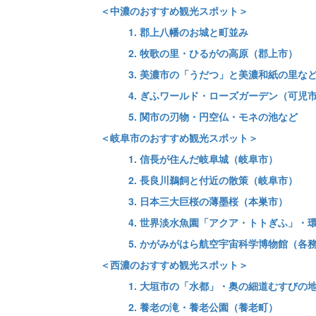
＜中濃のおすすめ観光スポット＞
1. 郡上八幡のお城と町並み
2. 牧歌の里・ひるがの高原（郡上市）
3. 美濃市の「うだつ」と美濃和紙の里な
4. ぎふワールド・ローズガーデン（可児
5. 関市の刃物・円空仏・モネの池など
＜岐阜市のおすすめ観光スポット＞
1. 信長が住んだ岐阜城（岐阜市）
2. 長良川鵜飼と付近の散策（岐阜市）
3. 日本三大巨桜の薄墨桜（本巣市）
4. 世界淡水魚園「アクア・トトぎふ」・
5. かがみがはら航空宇宙科学博物館（各
＜西濃のおすすめ観光スポット＞
1. 大垣市の「水都」・奥の細道むすびの
2. 養老の滝・養老公園（養老町）