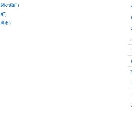
（関ケ原町）
川町）
海津市）