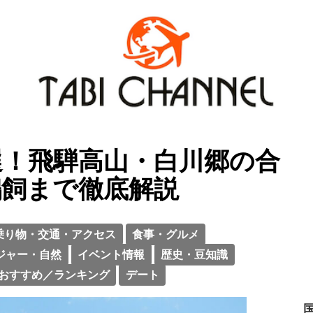
選！飛騨高山・白川郷の合
鵜飼まで徹底解説
乗り物・交通・アクセス
食事・グルメ
ジャー・自然
イベント情報
歴史・豆知識
おすすめ／ランキング
デート