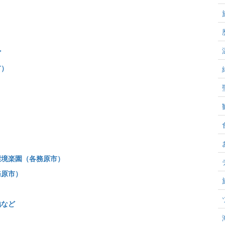
ど
市）
環境楽園（各務原市）
務原市）
地など