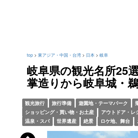
top
>
東アジア・中国・台湾
>
日本
>
岐阜
岐阜県の観光名所25
掌造りから岐阜城・
観光旅行
旅行準備
遊園地・テーマパーク
ショッピング・買い物・お土産
アウトドア・レ
温泉・スパ
世界遺産
絶景
ロケ地、舞台