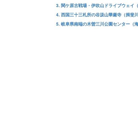
3. 関ケ原古戦場・伊吹山ドライブウェイ
4. 西国三十三札所の谷汲山華厳寺（揖斐
5. 岐阜県南端の木曽三川公園センター（