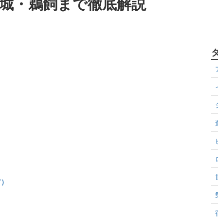
城・鵜飼まで徹底解説
市）
）