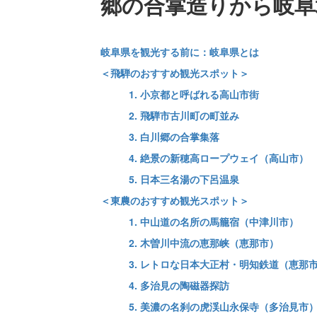
郷の合掌造りから岐阜
岐阜県を観光する前に：岐阜県とは
＜飛騨のおすすめ観光スポット＞
1. 小京都と呼ばれる高山市街
2. 飛騨市古川町の町並み
3. 白川郷の合掌集落
4. 絶景の新穂高ロープウェイ（高山市）
5. 日本三名湯の下呂温泉
＜東農のおすすめ観光スポット＞
1. 中山道の名所の馬籠宿（中津川市）
2. 木曽川中流の恵那峡（恵那市）
3. レトロな日本大正村・明知鉄道（恵那
4. 多治見の陶磁器探訪
5. 美濃の名刹の虎渓山永保寺（多治見市