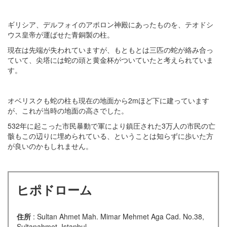
ギリシア、デルフォイのアポロン神殿にあったものを、テオドシ
ウス皇帝が運ばせた青銅製の柱。
現在は先端が失われていますが、もともとは三匹の蛇が絡み合っ
ていて、尖塔には蛇の頭と黄金杯がついていたと考えられていま
す。
オベリスクも蛇の柱も現在の地面から2mほど下に建っています
が、これが当時の地面の高さでした。
532年に起こった市民暴動で軍により鎮圧された3万人の市民の亡
骸もこの辺りに埋められている、ということは知らずに歩いた方
が良いのかもしれません。
ヒポドローム
住所
: Sultan Ahmet Mah. Mimar Mehmet Aga Cad. No.38,
Sultanahmet, Istanbul