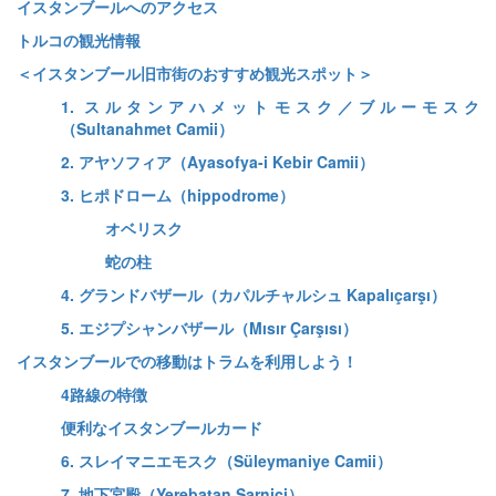
イスタンブールへのアクセス
トルコの観光情報
＜イスタンブール旧市街のおすすめ観光スポット＞
1. スルタンアハメットモスク／ブルーモスク
（Sultanahmet Camii）
2. アヤソフィア（Ayasofya-i Kebir Camii）
3. ヒポドローム（hippodrome）
オベリスク
蛇の柱
4. グランドバザール（カパルチャルシュ Kapalıçarşı）
5. エジプシャンバザール（Mısır Çarşısı）
イスタンブールでの移動はトラムを利用しよう！
4路線の特徴
便利なイスタンブールカード
6. スレイマニエモスク（Süleymaniye Camii）
7. 地下宮殿（Yerebatan Sarnici）