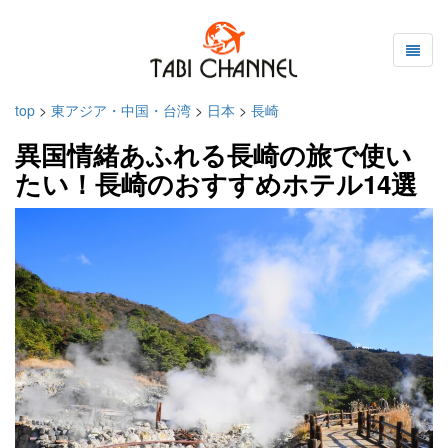
top
>
東アジア・中国・台湾
>
日本
>
長崎
異国情緒あふれる長崎の旅で使い
たい！長崎のおすすめホテル14選