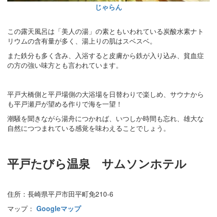
じゃらん
この露天風呂は「美人の湯」の素ともいわれている炭酸水素ナト
リウムの含有量が多く、湯上りの肌はスベスベ。
また鉄分も多く含み、入浴すると皮膚から鉄が入り込み、貧血症
の方の強い味方とも言われています。
平戸大橋側と平戸場側の大浴場を日替わりで楽しめ、サウナから
も平戸瀬戸が望める作りで海を一望！
潮騒を聞きながら湯舟につかれば、いつしか時間も忘れ、雄大な
自然につつまれている感覚を味わえることでしょう。
平戸たびら温泉 サムソンホテル
住所：長崎県平戸市田平町免210-6
マップ：
Googleマップ