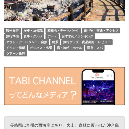
観光旅行
歴史・豆知識
遊園地・テーマパーク
乗り物・交通・アクセス
旅行準備
食事・グルメ
デート
おすすめ／ランキング
アウトドア・レジャー・自然
絶景
旅行グッズ・商品紹介・レビュー
イベント情報
ビジネス・出張
宿・旅館・ホテル
温泉・スパ
ツアー／旅程
長崎県は九州の西海岸にあり、火山、森林に覆われた沖合島