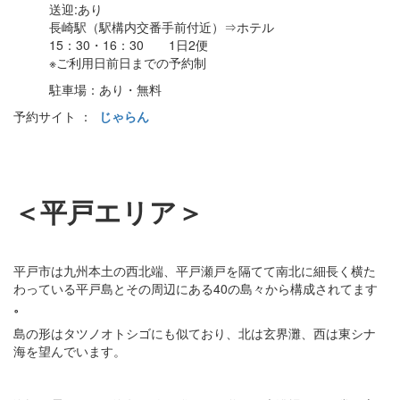
送迎:あり
長崎駅（駅構内交番手前付近）⇒ホテル
15：30・16：30 1日2便
※ご利用日前日までの予約制
駐車場：あり・無料
予約サイト ：
じゃらん
＜平戸エリア＞
平戸市は九州本土の西北端、平戸瀬戸を隔てて南北に細長く横た
わっている平戸島とその周辺にある40の島々から構成されてます
。
島の形はタツノオトシゴにも似ており、北は玄界灘、西は東シナ
海を望んでいます。