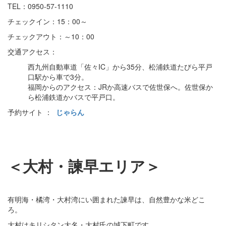
TEL：0950-57-1110
チェックイン：15：00～
チェックアウト：～10：00
交通アクセス：
西九州自動車道「佐々IC」から35分、松浦鉄道たびら平戸
口駅から車で3分。
福岡からのアクセス：JRか高速バスで佐世保へ。佐世保か
ら松浦鉄道かバスで平戸口。
予約サイト ：
じゃらん
＜大村・諫早エリア＞
有明海・橘湾・大村湾にい囲まれた諫早は、自然豊かな米どこ
ろ。
大村はキリシタン大名・大村氏の城下町です。