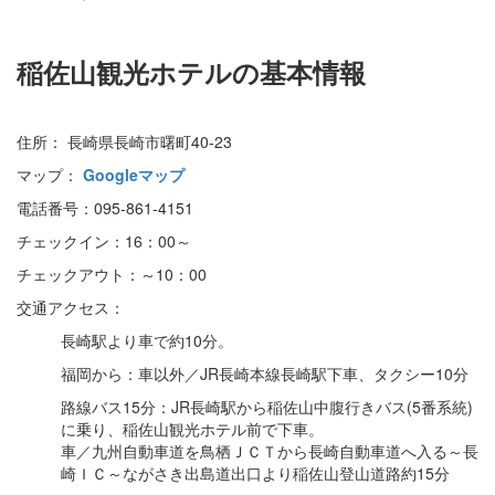
稲佐山観光ホテルの基本情報
住所： 長崎県長崎市曙町40-23
マップ：
Googleマップ
電話番号：095-861-4151
チェックイン：16：00～
チェックアウト：～10：00
交通アクセス：
長崎駅より車で約10分。
福岡から：車以外／JR長崎本線長崎駅下車、タクシー10分
路線バス15分：JR長崎駅から稲佐山中腹行きバス(5番系統)
に乗り、稲佐山観光ホテル前で下車。
車／九州自動車道を鳥栖ＪＣＴから長崎自動車道へ入る～長
崎ＩＣ～ながさき出島道出口より稲佐山登山道路約15分