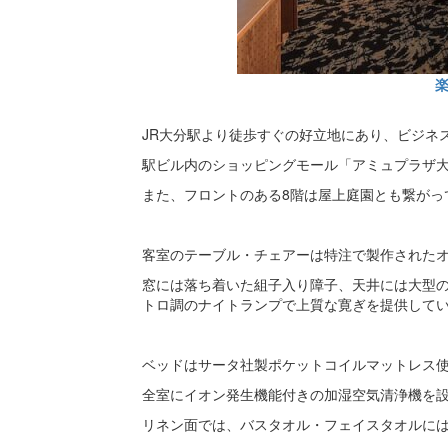
JR大分駅より徒歩すぐの好立地にあり、ビジネ
駅ビル内のショッピングモール「アミュプラザ
また、フロントのある8階は屋上庭園とも繋がっ
客室のテーブル・チェアーは特注で製作された
窓には落ち着いた組子入り障子、天井には大型
トロ調のナイトランプで上質な寛ぎを提供して
ベッドはサータ社製ポケットコイルマットレス
全室にイオン発生機能付きの加湿空気清浄機を
リネン面では、バスタオル・フェイスタオルに