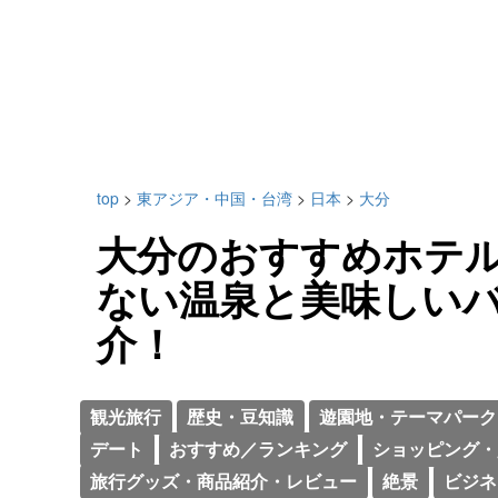
top
>
東アジア・中国・台湾
>
日本
>
大分
大分のおすすめホテル
ない温泉と美味しい
介！
観光旅行
歴史・豆知識
遊園地・テーマパーク
デート
おすすめ／ランキング
ショッピング・
旅行グッズ・商品紹介・レビュー
絶景
ビジネ