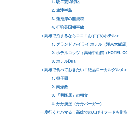
1. 駁二芸術特区
2. 旗津半島
3. 蓮池潭の龍虎塔
4. 打狗英国領事館
＜高雄で泊まるならココ！おすすめホテル＞
1. グランド ハイライ ホテル（漢来大飯店
2. ホテルコッツィ高雄中山館（HOTEL COZZI
3. ホテルDua
＜高雄で食べておきたい！絶品ローカルグルメ
1. 担仔麺
2. 肉燥飯
3. 「興隆居」の朝食
4. 丹丹漢堡（丹丹バーガー）
一度行くとハマる！高雄でのんびりフードも街歩