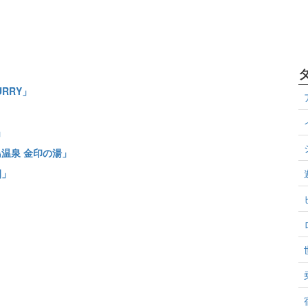
」
RRY」
」
温泉 金印の湯」
園」