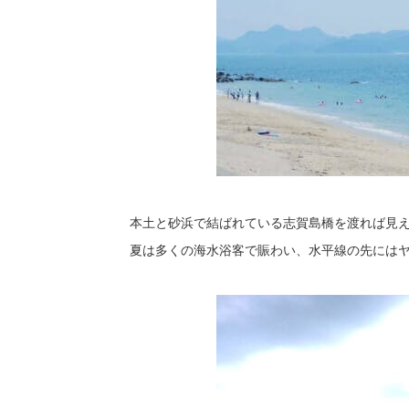
本土と砂浜で結ばれている志賀島橋を渡れば見
夏は多くの海水浴客で賑わい、水平線の先には