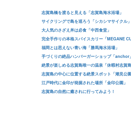
志賀島橋を渡ると見える「志賀島海水浴場」
サイクリングで島を巡ろう「シカシマサイクル
大人気のさざえ丼は必食「中西食堂」
完全手作りの本格スパイスカリー「MEGANE CU
福岡とは思えない青い海「勝馬海水浴場」
手づくりの絶品ハンバーガーショップ「anchor
絶景が楽しめる志賀島唯一の温泉「休暇村志賀島
志賀島の中心に位置する絶景スポット「潮見公
江戸時代に金印が発掘された場所「金印公園」
志賀島の自然に癒されに行ってみよう！