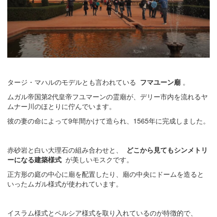
タージ・マハルのモデルとも言われている
フマユーン廟
。
ムガル帝国第2代皇帝フユマーンの霊廟が、デリー市内を流れるヤ
ムナー川のほとりに佇んでいます。
彼の妻の命によって9年間かけて造られ、1565年に完成しました。
赤砂岩と白い大理石の組み合わせと、
どこから見てもシンメトリ
ーになる建築様式
が美しいモスクです。
正方形の庭の中心に廟を配置したり、廟の中央にドームを造ると
いったムガル様式が使われています。
イスラム様式とペルシア様式を取り入れているのが特徴的で、