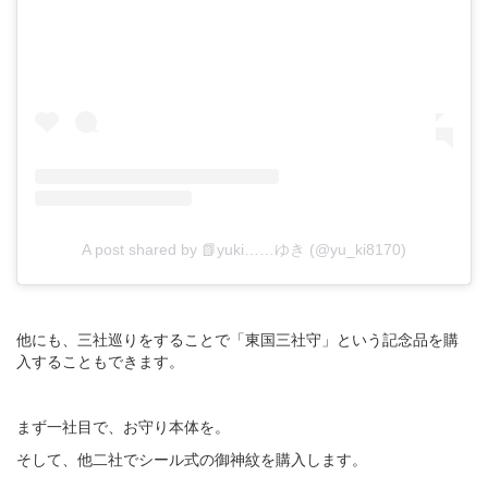
A post shared by 📗yuki……ゆき (@yu_ki8170)
他にも、三社巡りをすることで「東国三社守」という記念品を購
入することもできます。
まず一社目で、お守り本体を。
そして、他二社でシール式の御神紋を購入します。