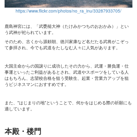
https://www.flickr.com/photos/no_ra_inu/33287933705/
鹿島神宮には、「武甕槌大神（たけみかつちのおおかみ）」とい
う武神が祀られています。
そのため、古くから源頼朝、徳川家康など名だたる武将がこぞっ
て参拝され、今でも武道をたしなむ人々に人気があります。
大国主命からの国譲りに成功したその力から、武運・勝負運・仕
事運といったご利益があるとされ、武道やスポーツをしている人
はもちろん、志望校合格を狙う受験生、起業・営業力アップを狙
うビジネスマンにおすすめです。
また、"はじまりの地"ということで、何かをはじめる際の祈願にも
適しています。
本殿・楼門