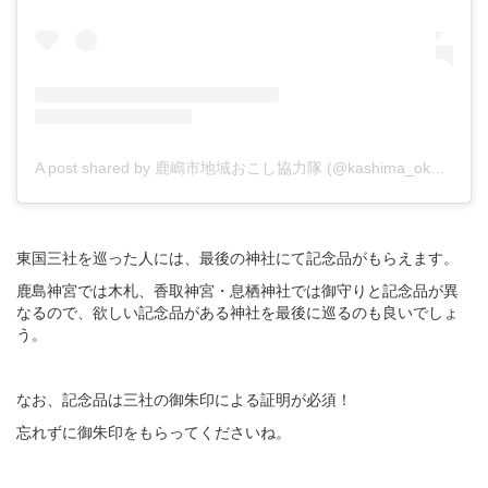
A post shared by 鹿嶋市地域おこし協力隊 (@kashima_okoshi1)
東国三社を巡った人には、最後の神社にて記念品がもらえます。
鹿島神宮では木札、香取神宮・息栖神社では御守りと記念品が異
なるので、欲しい記念品がある神社を最後に巡るのも良いでしょ
う。
なお、記念品は三社の御朱印による証明が必須！
忘れずに御朱印をもらってくださいね。