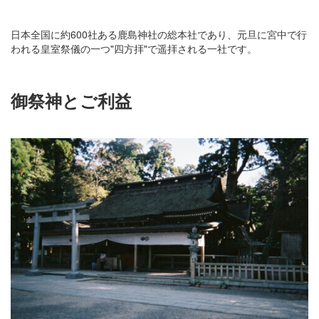
日本全国に約600社ある鹿島神社の総本社であり、元旦に宮中で行
われる皇室祭儀の一つ"四方拝"で遥拝される一社です。
御祭神とご利益