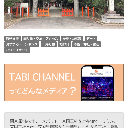
観光旅行
乗り物・交通・アクセス
歴史・豆知識
デート
おすすめ／ランキング
日帰り旅
1泊2日
寺院・神社・教会
パワースポット
関東屈指のパワースポット・東国三社をご存知でしょうか。
東国三社とは、茨城県南部から千葉県にまたがる三社、鹿島