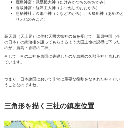
鹿島神宮：武甕槌大神（たけみかつちのおおかみ）
香取神宮：経津主大神（ふつぬしのおおかみ）
息栖神社：久那斗神（くなどのかみ）、天鳥船神（あめのと
りふねのみこと）
高天原（天上界）に住む天照大御神の命を受けて、葦原中国（今
の日本）の統治権を譲ってもらえるよう大国主命の説得に下った
のが、鹿島・香取の二神。
そして、その二神を東国に先導したのが息栖の久那斗神と言われ
ています。
つまり、日本建国において非常に重要な役割をなされた神々とい
うことなのですね。
三角形を描く三社の鎮座位置