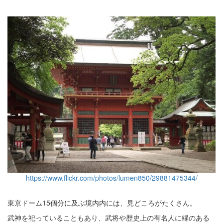
https://www.flickr.com/photos/lumen850/29881475344/
東京ドーム15個分に及ぶ境内内には、見どころがたくさん。
武神を祀っていることもあり、武将や歴史上の有名人に縁のある