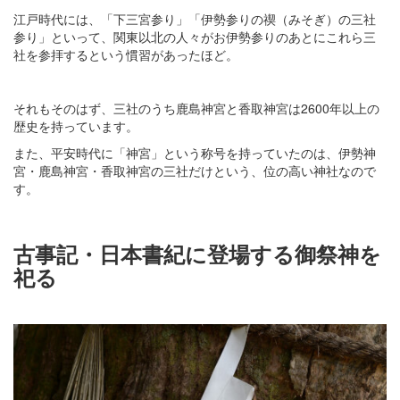
江戸時代には、「下三宮参り」「伊勢参りの禊（みそぎ）の三社
参り」といって、関東以北の人々がお伊勢参りのあとにこれら三
社を参拝するという慣習があったほど。
それもそのはず、三社のうち鹿島神宮と香取神宮は2600年以上の
歴史を持っています。
また、平安時代に「神宮」という称号を持っていたのは、伊勢神
宮・鹿島神宮・香取神宮の三社だけという、位の高い神社なので
す。
古事記・日本書紀に登場する御祭神を
祀る