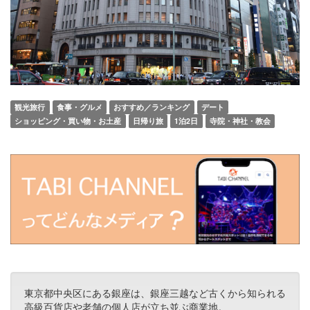
観光旅行
食事・グルメ
おすすめ／ランキング
デート
ショッピング・買い物・お土産
日帰り旅
1泊2日
寺院・神社・教会
東京都中央区にある銀座は、銀座三越など古くから知られる
高級百貨店や老舗の個人店が立ち並ぶ商業地。