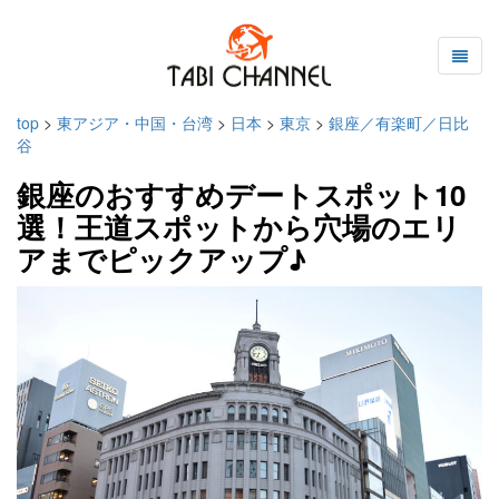
top
>
東アジア・中国・台湾
>
日本
>
東京
>
銀座／有楽町／日比
谷
銀座のおすすめデートスポット10
選！王道スポットから穴場のエリ
アまでピックアップ♪