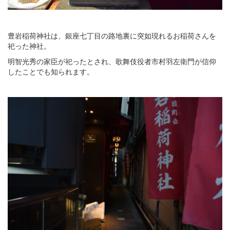
豊岩稲荷神社は、銀座七丁目の路地裏に突如現れるお稲荷さんを
祀った神社。
明智光秀の家臣が祀ったとされ、歌舞伎役者市村羽左衛門が信仰
したことでも知られます。