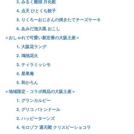
3. みるく饅頭 月化粧
4. 点天 ひとくち餃子
5. りくろーおじさんの焼きたてチーズケーキ
6. あみだ池大黒 おこし
＜おしゃれで可愛い新定番の大阪土産＞
1. 大阪花ラング
2. 鴻池花火
3. ティラミッシモ
4. 星果庵
5. 和かろん
＜地域限定・コラボ商品の大阪土産＞
1. グランカルビー
2. グリコ バトンドール
3. ハッピーターンズ
4. モロゾフ 通天閣 クリスピーショコラ