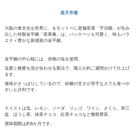
楽天市場
大阪の食文化を世界に、をモットーに老舗茶屋「宇治園」が生み
出した特製金平糖「星果庵」は、パッケージも可愛く、味もバラ
エティ豊かな新感覚の金平糖。
金平糖の中心核には、赤穂の塩を使用。
塩蜜と糖蜜を混ぜ合わせる製法で、職人が約二週間かけて仕上げ
ます。
後味がさっぱりしているので、砂糖の甘さが苦手な人でも食べや
すいと評判です。
テイストは塩、レモン、ソーダ、リンゴ、ワイン、さくら、和三
盆、ほうじ茶、抹茶チョコ、紅茶チョコなど種類豊富。
賞味期限は約8か月です。