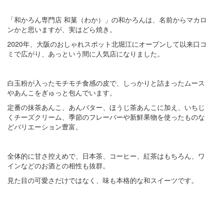
「和かろん専門店 和菓（わか）」の和かろんは、名前からマカロ
ンかと思いますが、実はどら焼き。
2020年、大阪のおしゃれスポット北堀江にオープンして以来口コ
ミで広がり、あっという間に人気店になりました。
白玉粉が入ったモチモチ食感の皮で、しっかりと詰まったムース
やあんこをぎゅっと包んでいます。
定番の抹茶あんこ、あんバター、ほうじ茶あんこに加え、いちじ
くチーズクリーム、季節のフレーバーや新鮮果物を使ったものな
どバリエーション豊富。
全体的に甘さ控えめで、日本茶、コーヒー、紅茶はもちろん、ワ
インなどのお酒との相性も抜群。
見た目の可愛さだけではなく、味も本格的な和スイーツです。