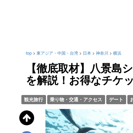
top
>
東アジア・中国・台湾
>
日本
>
神奈川
>
横浜
【徹底取材】八景島
を解説！お得なチケ
観光旅行
乗り物・交通・アクセス
デート