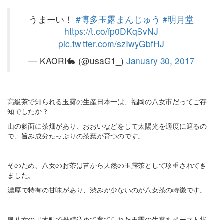
うまーい！
#博多玉露まんじゅう
#明月堂
https://t.co/fp0DKqSvNJ
pic.twitter.com/szIwyGbfHJ
— KAORI🐇 (@usaG1_)
January 30, 2017
高級茶で知られる玉露の生産日本一は、福岡の八女市だってご存
知でしたか？
山の斜面に茶畑があり、おおいなどをして太陽光を適度に遮るの
で、旨み成分たっぷりの茶葉が育つのです。
そのため、八女のお茶は昔から天然の玉露茶として珍重されてき
ました。
濃厚で特有の甘味があり、渋みが少ないのが八女茶の特徴です。
奥八女の黒木町で丹精込めて育てられた玉露の生葉をペースト状