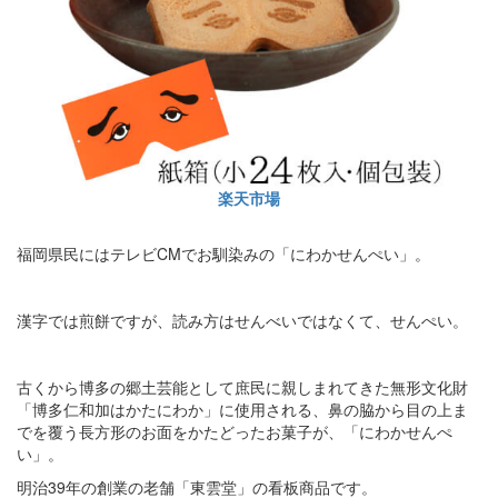
楽天市場
福岡県民にはテレビCMでお馴染みの「にわかせんぺい」。
漢字では煎餅ですが、読み方はせんべいではなくて、せんぺい。
古くから博多の郷土芸能として庶民に親しまれてきた無形文化財
「博多仁和加はかたにわか」に使用される、鼻の脇から目の上ま
でを覆う長方形のお面をかたどったお菓子が、「にわかせんぺ
い」。
明治39年の創業の老舗「東雲堂」の看板商品です。