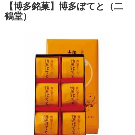
【博多銘菓】博多ぽてと（二
鶴堂）