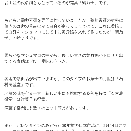
お土産の代名詞ともなっているのが銘菓「鶴乃子」です。
もともと鶏卵素麺を専門に作っていましたが、鶏卵素麺の材料に
使うのは卵の黄身のみで白身が余ってしまうので、これに着眼し
て白身をマシュマロにして中に黄身餡を入れて作ったのが「鶴乃
子」の始まりです。
柔らかなマシュマロの中から、優しい甘さの黄身餡がトロリと出
てくる食感はぜひ一度味わうべき。
各地で類似品が出ていますが、このタイプのお菓子の元祖は「石
村萬盛堂」です。
老舗の味を守る一方、新しい事にも挑戦する姿勢を持つ「石村萬
盛堂」は洋菓子も得意。
洋菓子部門にも数々のヒット商品があります。
また、バレンタインのみだった30年前の日本市場に、3月14日にマ