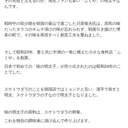
その元祖と言えるのが、地元ファンも多い「ふくや」の明太子な
んです。
戦時中の幼少期を韓国の釜山で過ごした川原俊夫氏は、庶民の味
だったタラコのキムチ漬けの味が忘れられず、戦後引き揚げた博
多の町で、その味を再現すべく創意工夫を重ねました。
そして昭和23年、妻と共に中洲の一角に構えた小さな食料店「ふ
くや」を創業。
日本で初めての「味の明太子」が売り出されたのは昭和24年のこ
とでした。
スケトウダラのことを韓国語ではミョンテと言い、漢字で表すと
明太、スケトウダラの子なので明太子となりました。
味の明太子の原料は、スケトウダラの卵巣。
これを独自の調味液に漬け込んで作り上げます。