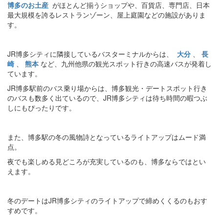
博多のお土産
がほとんど揃うショップや、百貨店、専門店、日本
最大規模を誇るレストランゾーン、屋上庭園などの施設がありま
す。
JR博多シティに隣接しているバスターミナルからは、
大分
、
長
崎
、
熊本
など、九州他県の観光スポット行きの高速バスが発着し
ています。
JR博多駅前のバス乗り場からは、博多観光・デートスポット行き
のバスも数多く出ているので、JR博多シティは待ち時間の暇つぶ
しにもぴったりです。
また、博多駅の冬の風物詩となっているライトアップはムード満
点。
夜でも楽しめる見どころが充実しているのも、博多ならではとい
えます。
冬のデートはJR博多シティのライトアップで締めくくるのもおす
すめです。