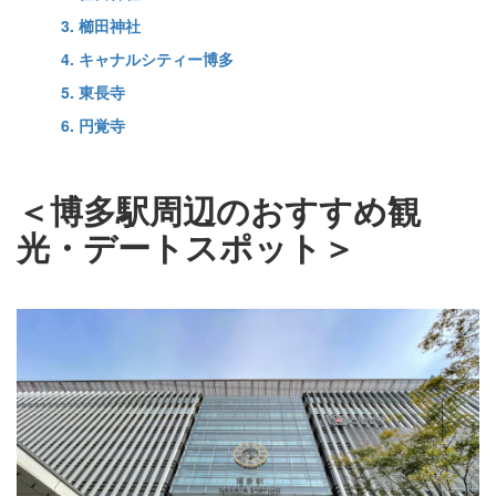
3. 櫛田神社
4. キャナルシティー博多
5. 東長寺
6. 円覚寺
＜博多駅周辺のおすすめ観
光・デートスポット＞