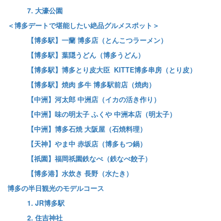
7. 大濠公園
＜博多デートで堪能したい絶品グルメスポット＞
【博多駅】一蘭 博多店（とんこつラーメン）
【博多駅】葉隠うどん（博多うどん）
【博多駅】博多とり皮大臣 KITTE博多串房（とり皮）
【博多駅】焼肉 多牛 博多駅前店（焼肉）
【中洲】河太郎 中洲店（イカの活き作り）
【中洲】味の明太子 ふくや 中洲本店（明太子）
【中洲】博多石焼 大阪屋（石焼料理）
【天神】やま中 赤坂店（博多もつ鍋）
【祇園】福岡祇園鉄なべ（鉄なべ餃子）
【博多港】水炊き 長野（水たき）
博多の半日観光のモデルコース
1. JR博多駅
2. 住吉神社