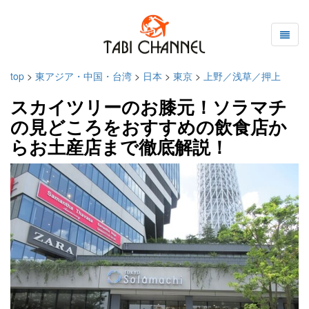
top
>
東アジア・中国・台湾
>
日本
>
東京
>
上野／浅草／押上
スカイツリーのお膝元！ソラマチ
の見どころをおすすめの飲食店か
らお土産店まで徹底解説！