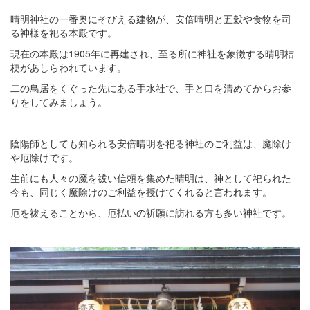
晴明神社の一番奥にそびえる建物が、安倍晴明と五穀や食物を司
る神様を祀る本殿です。
現在の本殿は1905年に再建され、至る所に神社を象徴する晴明桔
梗があしらわれています。
二の鳥居をくぐった先にある手水社で、手と口を清めてからお参
りをしてみましょう。
陰陽師としても知られる安倍晴明を祀る神社のご利益は、魔除け
や厄除けです。
生前にも人々の魔を祓い信頼を集めた晴明は、神として祀られた
今も、同じく魔除けのご利益を授けてくれると言われます。
厄を祓えることから、厄払いの祈願に訪れる方も多い神社です。