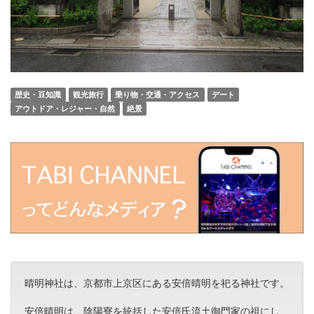
歴史・豆知識
観光旅行
乗り物・交通・アクセス
デート
アウトドア・レジャー・自然
絶景
晴明神社は、京都市上京区にある安倍晴明を祀る神社です。
安倍晴明は、陰陽寮を統括した安倍氏流土御門家の祖にし