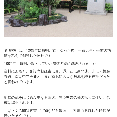
晴明神社は、1005年に晴明が亡くなった後、一条天皇が生前の功
績を称えて創設した神社です。
1007年、晴明が暮らしていた屋敷の跡に創設されました。
資料によると、創設当初は東は堀川通、西は黒門通、北は元誓願
寺通、南は中立売通と、東西南北に広大な敷地を誇る神社だった
と言われています。
応仁の乱をはじめ度重なる戦火、豊臣秀吉の都の拡大に伴い、規
模は縮小されます。
しばらくの間は古書、宝物なども散逸し、社殿も荒廃した時代が
続いたそうです。