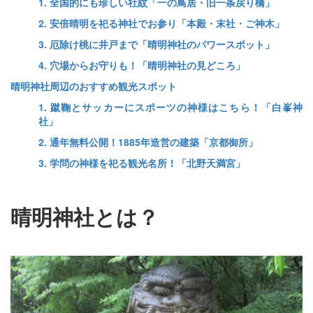
1. 全国的にも珍しい社紋「一の鳥居・旧一条戻り橋」
2. 安倍晴明を祀る神社でお参り「本殿・末社・ご神木」
3. 厄除け桃に井戸まで「晴明神社のパワースポット」
4. 穴場からお守りも！「晴明神社の見どころ」
晴明神社周辺のおすすめ観光スポット
1. 蹴鞠とサッカーにスポーツの神様はこちら！「白峯神
社」
2. 通年無料公開！1885年造営の建築「京都御所」
3. 学問の神様を祀る観光名所！「北野天満宮」
晴明神社とは？