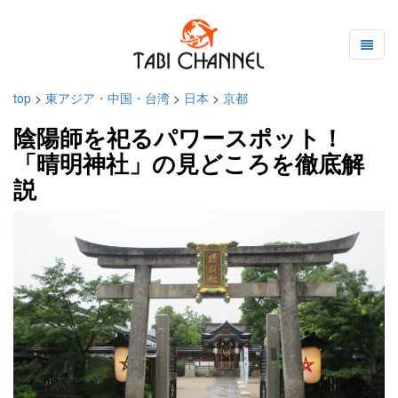
top
>
東アジア・中国・台湾
>
日本
>
京都
陰陽師を祀るパワースポット！
「晴明神社」の見どころを徹底解
説