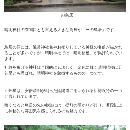
一の鳥居
晴明神社の玄関口とも言える大きな鳥居が「一の鳥居」です。
鳥居の額には、通常神社名やお祀りしている神様の名前が描かれ
ることが多いですが、晴明神社では「晴明桔梗」が掲げられてい
ます。
社紋を掲げる神社は全国的にも珍しく、金色に輝く晴明桔梗は五
芒星とも呼ばれ、晴明神社を象徴するものの一つです。
五芒星は、安倍晴明が創った陰陽道に用いられる祈祷呪符の一つ
と言われています。
暗くなると鳥居の先の参道には、提灯の明かりが灯り、普段以上
に神秘的な雰囲気を感じられるのも魅力です。