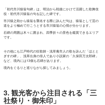
「初代市川猿翁句碑」は、明治から戦後にかけて活躍した歌舞伎
役・初代市川猿翁の句を記した碑です。
市川猿之助から猿翁を襲名する際に詠んだ句は、猿翁として芸の
道をより極めて行こうとする市川猿翁の心情が分かります。
石碑の周囲は木々に囲まれ、四季折々の景色を鑑賞できるエリア
です。
その他にも江戸時代の狂歌師・浅草庵市人の歌を詠んだ「ほとと
ぎすの碑」、浅草出身の俳人であり小説家の「久保田万太郎碑」
など、境内には13個も石碑があります。
境内をぐるりと巡りながら探してみましょう。
3. 観光客から注目される「三
社祭り・御朱印」