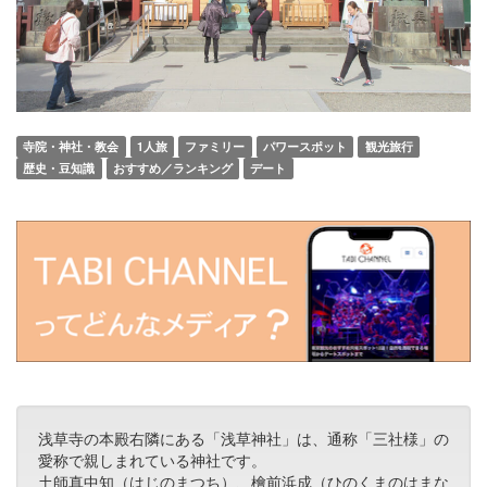
寺院・神社・教会
1人旅
ファミリー
パワースポット
観光旅行
歴史・豆知識
おすすめ／ランキング
デート
浅草寺の本殿右隣にある「浅草神社」は、通称「三社様」の
愛称で親しまれている神社です。
土師真中知（はじのまつち）、檜前浜成（ひのくまのはまな