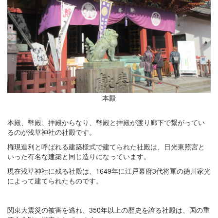
本殿
本殿、幣殿、拝殿からなり、幣殿と拝殿が渡り廊下で繋がってい
るのが浅草神社の社殿です。
権現造利と呼ばれる建築様式で建てられた社殿は、日光東照宮と
いった有名な建築と同じ造りになっています。
現在浅草神社に残る社殿は、1649年に江戸幕府3代将軍の徳川家光
によって建てられたものです。
関東大震災の被害を逃れ、350年以上の歴史を誇る社殿は、国の重