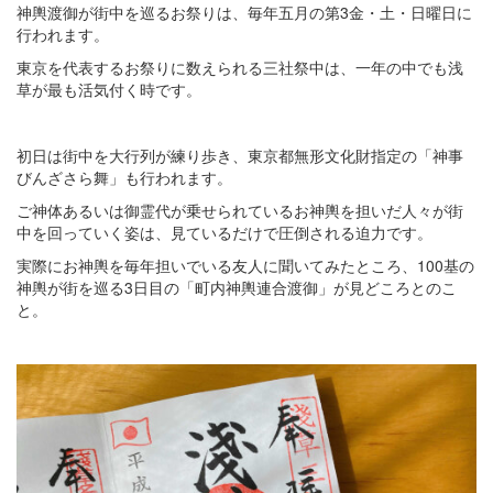
神輿渡御が街中を巡るお祭りは、毎年五月の第3金・土・日曜日に
行われます。
東京を代表するお祭りに数えられる三社祭中は、一年の中でも浅
草が最も活気付く時です。
初日は街中を大行列が練り歩き、東京都無形文化財指定の「神事
びんざさら舞」も行われます。
ご神体あるいは御霊代が乗せられているお神輿を担いだ人々が街
中を回っていく姿は、見ているだけで圧倒される迫力です。
実際にお神輿を毎年担いでいる友人に聞いてみたところ、100基の
神輿が街を巡る3日目の「町内神輿連合渡御」が見どころとのこ
と。