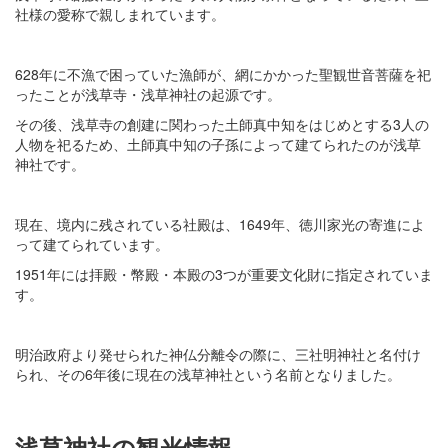
社様の愛称で親しまれています。
628年に不漁で困っていた漁師が、網にかかった聖観世音菩薩を祀
ったことが浅草寺・浅草神社の起源です。
その後、浅草寺の創建に関わった土師真中知をはじめとする3人の
人物を祀るため、土師真中知の子孫によって建てられたのが浅草
神社です。
現在、境内に残されている社殿は、1649年、徳川家光の寄進によ
って建てられています。
1951年には拝殿・幣殿・本殿の3つが重要文化財に指定されていま
す。
明治政府より発せられた神仏分離令の際に、三社明神社と名付け
られ、その6年後に現在の浅草神社という名前となりました。
浅草神社の観光情報