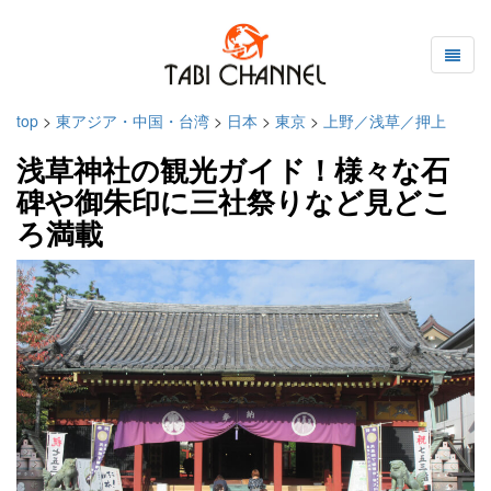
top
>
東アジア・中国・台湾
>
日本
>
東京
>
上野／浅草／押上
浅草神社の観光ガイド！様々な石
碑や御朱印に三社祭りなど見どこ
ろ満載