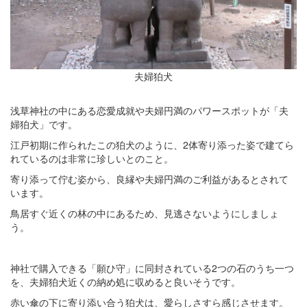
夫婦狛犬
浅草神社の中にある恋愛成就や夫婦円満のパワースポットが「夫
婦狛犬」です。
江戸初期に作られたこの狛犬のように、2体寄り添った姿で建てら
れているのは非常に珍しいとのこと。
寄り添って佇む姿から、良縁や夫婦円満のご利益があるとされて
います。
鳥居すぐ近くの林の中にあるため、見逃さないようにしましょ
う。
神社で購入できる「願ひ守」に同封されている2つの石のうち一つ
を、夫婦狛犬近くの納め処に収めると良いそうです。
赤い傘の下に寄り添い合う狛犬は、愛らしさすら感じさせます。