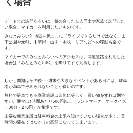
く場合
デートでの訪問あるいは、気の合った友人同士や家族で訪問した
い場合、マイカーを利用したいものです。
みなとみらい21地区を気ままにドライブできるだけではなく、山
下公園や元町、中華街、山手・本牧エリアなどへの移動も楽で
す。
マイカーでのみなとみらいへのアクセスは、高速道路を利用した
場合は「みなとみらいIC」を降りてすぐ到着します。
しかし問題はその後･･･週末や大きなイベントがある日には、駐車
場が満車で停められないことが多いのです。
無料で駐車できる商業施設は皆無に等しく、買い物をすれば別で
すが、通常は1時間あたり500円以上（ランドマーク、マークイズ
＝30分・270円）が相場です。
主要な商業施設は駐車料金の上限を設けていない場合が多く、長
時間の滞在ではなかりの高額になってしまいます。