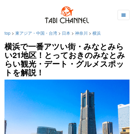
top
>
東アジア・中国・台湾
>
日本
>
神奈川
>
横浜
横浜で一番アツい街・みなとみら
い21地区！とっておきのみなとみ
らい観光・デート・グルメスポッ
トを解説！