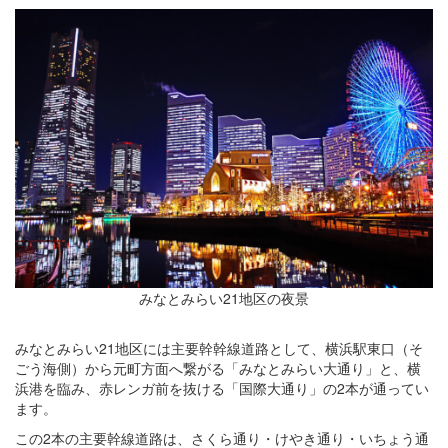
みなとみらい21地区の夜景
みなとみらい21地区には主要幹幹線道路として、横浜駅東口（そ
ごう海側）から元町方面へ繋がる「みなとみらい大通り」と、横
浜港を臨み、赤レンガ前を抜ける「国際大通り」の2本が通ってい
ます。
この2本の主要幹線道路は、さくら通り・けやき通り・いちょう通